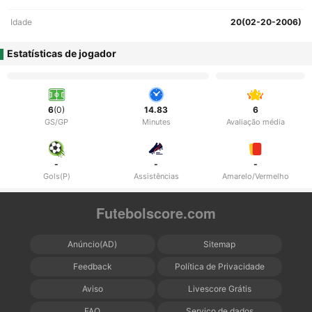
Idade
20(02-20-2006)
Estatísticas de jogador
6
(0)
14.83
6
GS/GP
Minutes
Avaliação média
-
-
-
Gols(P)
Assistências
Amarelo/Vermelho
Futebolscore.com
Anúncio(AD)
Sitemap
Feedback
Política de Privacidade
Aviso
Livescore Grátis
FAQ
Serviço de dados