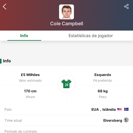
Cole Campbell
Info
Estatísticas de jogador
Info
£5 Milhões
Esquerdo
Valor estimado
Pé preferido
20
170 cm
68 kg
Altura
Peso
País
EUA，Islândia
Time atual
Elversberg
Período do contrato