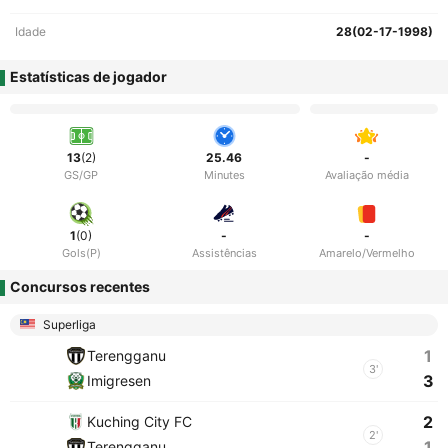
Idade
28(02-17-1998)
Estatísticas de jogador
13
(2)
25.46
-
GS/GP
Minutes
Avaliação média
1
(0)
-
-
Gols(P)
Assistências
Amarelo/Vermelho
Concursos recentes
Superliga
1
Terengganu
3'
3
Imigresen
2
Kuching City FC
2'
1
Terengganu