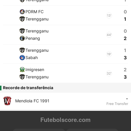
0
PDRM FC
13'
1
Terengganu
0
Terengganu
44'
2
Penang
1
Terengganu
19'
3
Sabah
2
Imigresen
32'
3
Terengganu
Recorde de transferência
-
Mendiola FC 1991
Free Transfer
Futebolscore.com