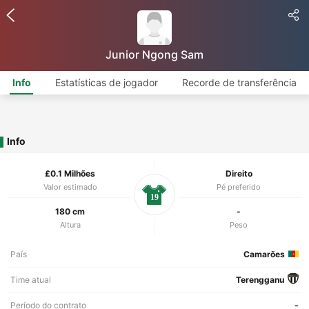
Junior Ngong Sam
Info
Estatísticas de jogador
Recorde de transferência
Info
£0.1 Milhões
Direito
Valor estimado
Pé preferido
19
180 cm
-
Altura
Peso
País
Camarões
Time atual
Terengganu
Período do contrato
-