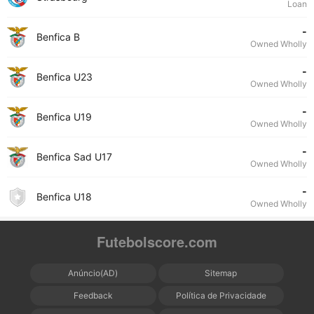
Loan
-
Benfica B
Owned Wholly
-
Benfica U23
Owned Wholly
-
Benfica U19
Owned Wholly
-
Benfica Sad U17
Owned Wholly
-
Benfica U18
Owned Wholly
Futebolscore.com
Anúncio(AD)
Sitemap
Feedback
Política de Privacidade