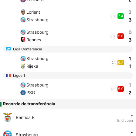
2
Lorient
7.4
90'
3
Strasbourg
0
Strasbourg
5.6
90'
3
Rennes
Liga Conferência
1
Strasbourg
6.7
2'
1
Rijeka
Ligue 1
1
Strasbourg
5.9
18'
2
PSG
Recorde de transferência
-
Benfica B
End Loan
-
Strasbourg