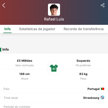
Rafael Luis
Info
Estatísticas de jogador
Recorde de transferência
Info
£5 Milhões
Esquerdo
Valor estimado
Pé preferido
83
188 cm
83 kg
Altura
Peso
País
Portugal
Time atual
Strasbourg
Período do contrato