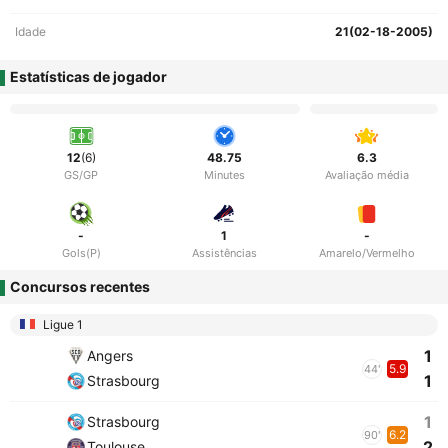
Idade
21(02-18-2005)
Estatísticas de jogador
12
(6)
48.75
6.3
GS/GP
Minutes
Avaliação média
-
1
-
Gols(P)
Assistências
Amarelo/Vermelho
Concursos recentes
Ligue 1
1
Angers
5.9
44'
1
Strasbourg
1
Strasbourg
6.2
90'
2
Toulouse