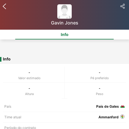
Gavin Jones
Info
Info
-
-
Valor estimado
Pé preferido
-
-
Altura
Peso
País
País de Gales
Time atual
Ammanford
Período do contrato