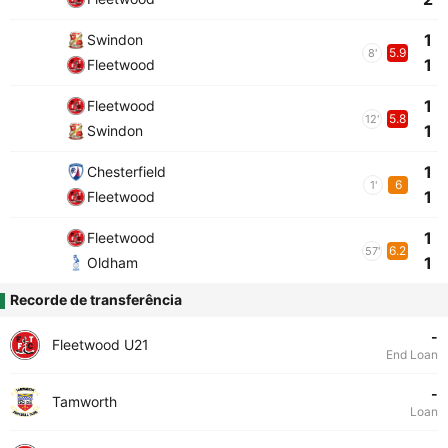
1
Swindon
5.9
8'
1
Fleetwood
1
Fleetwood
5.8
12'
1
Swindon
1
Chesterfield
6
1'
1
Fleetwood
1
Fleetwood
6.2
57'
1
Oldham
Recorde de transferência
-
Fleetwood U21
End Loan
-
Tamworth
Loan