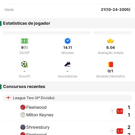
Idade
21(10-24-2005)
Estatísticas de jogador
9
(1)
14.11
6.04
GS/GP
Minutes
Avaliação média
-
-
0/1
Gols(P)
Assistências
Amarelo/Vermelho
Concursos recentes
League Two (4ª Divisão)
1
Fleetwood
5.9
1'
1
Milton Keynes
2
Shrewsbury
5.9
1'
2
Fleetwood