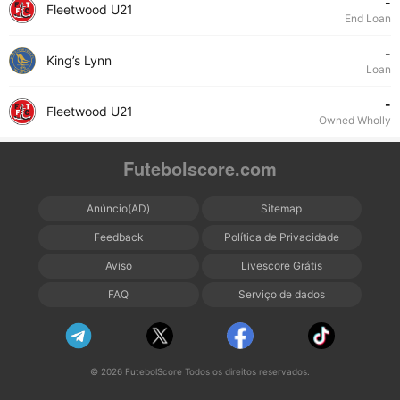
-
Fleetwood U21
End Loan
-
King’s Lynn
Loan
-
Fleetwood U21
Owned Wholly
Futebolscore.com
Anúncio(AD)
Sitemap
Feedback
Política de Privacidade
Aviso
Livescore Grátis
FAQ
Serviço de dados
© 2026 FutebolScore Todos os direitos reservados.