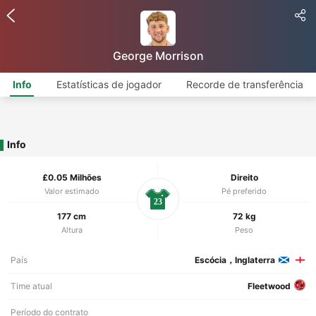
George Morrison
Info
Estatísticas de jogador
Recorde de transferência
Info
£0.05 Milhões
Direito
Valor estimado
Pé preferido
23
177 cm
72 kg
Altura
Peso
País
Escócia，Inglaterra
Time atual
Fleetwood
Período do contrato