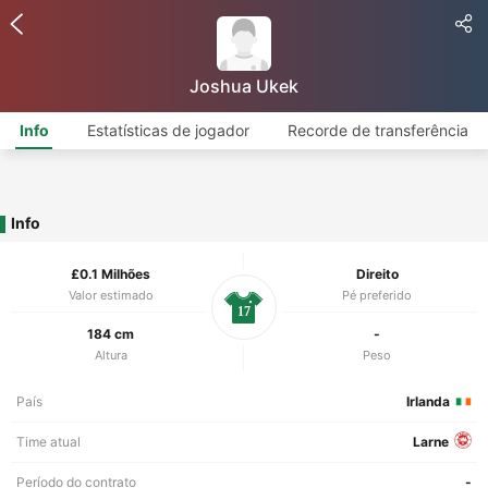
Joshua Ukek
Info
Estatísticas de jogador
Recorde de transferência
Info
£0.1 Milhões
Direito
Valor estimado
Pé preferido
17
184 cm
-
Altura
Peso
País
Irlanda
Time atual
Larne
Período do contrato
-