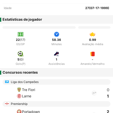
Idade
27(07-17-1999)
Estatísticas de jogador
22
(17)
58.36
0.99
GS/GP
Minutes
Avaliação média
5
(0)
1
-
Gols(P)
Assistências
Amarelo/Vermelho
Concursos recentes
Liga dos Campeões
0
Tre Fiori
27'
1
Larne
Premiership
2
Portadown