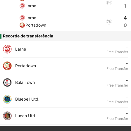
84'
1
Larne
4
Larne
76'
0
Portadown
Recorde de transferência
-
Larne
Free Transfer
-
Portadown
Free Transfer
-
Bala Town
Free Transfer
-
Bluebell Utd.
Free Transfer
-
Lucan Utd
Free Transfer