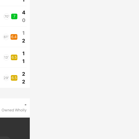
4
7
70'
0
1
6.4
61'
2
1
6.5
13'
1
2
6.5
29'
2
-
Owned Wholly