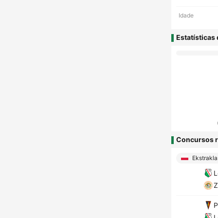
Idade
Estatísticas
Concursos r
Ekstrakla
L
Z
P
L