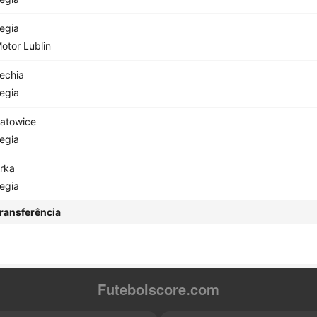
egia
otor Lublin
echia
egia
atowice
egia
rka
egia
ransferência
Futebolscore.com