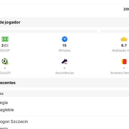
20
 de jogador
2
(0)
15
6.7
GS/GP
Minutes
Avaliação 
-
-
-
Gols(P)
Assistências
Amarelo/Ve
ecentes
sa
egia
aglebie
ogon Szczecin
egia