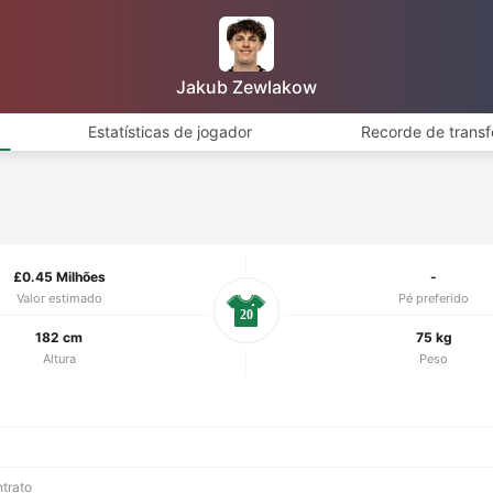
Jakub Zewlakow
Estatísticas de jogador
Recorde de transf
£0.45 Milhões
-
Valor estimado
Pé preferido
20
182 cm
75 kg
Altura
Peso
ntrato