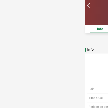
Info
Info
País
Time atual
Período do co