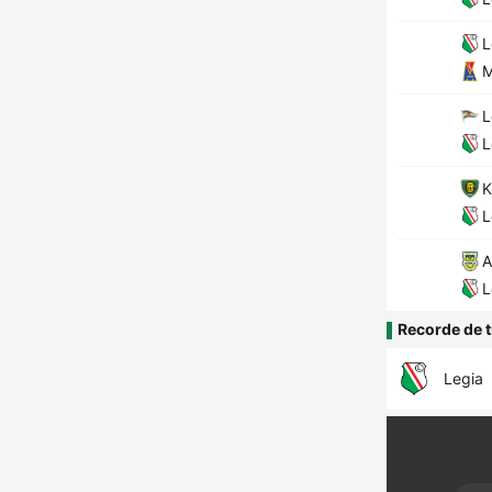
L
M
L
L
K
L
A
L
Recorde de t
Legia