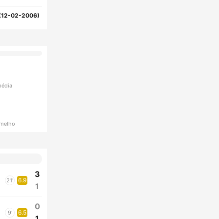
(12-02-2006)
média
rmelho
3
6.9
21'
1
0
6.5
9'
1