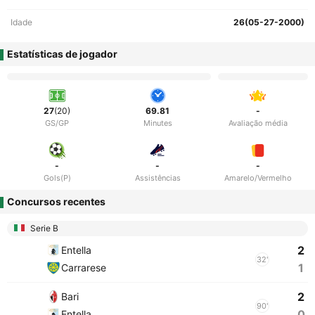
Idade
26(05-27-2000)
Estatísticas de jogador
27
(20)
69.81
-
GS/GP
Minutes
Avaliação média
-
-
-
Gols(P)
Assistências
Amarelo/Vermelho
Concursos recentes
Serie B
2
Entella
32'
1
Carrarese
2
Bari
90'
0
Entella