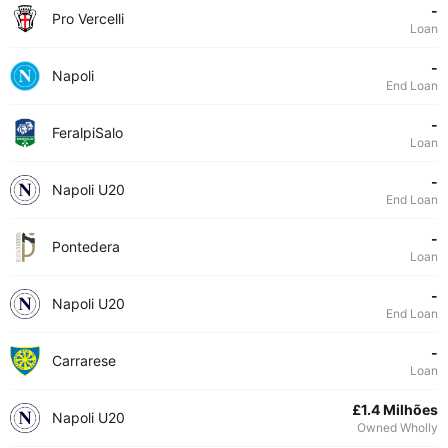
-
Pro Vercelli
Loan
-
Napoli
End Loan
-
FeralpiSalo
Loan
-
Napoli U20
End Loan
-
Pontedera
Loan
-
Napoli U20
End Loan
-
Carrarese
Loan
£1.4 Milhões
Napoli U20
Owned Wholly