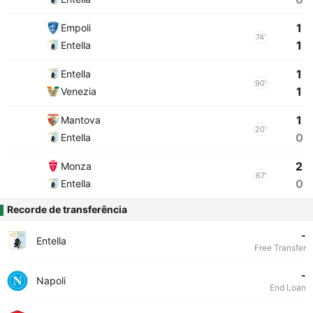
1
Empoli
74'
1
Entella
1
Entella
90'
1
Venezia
1
Mantova
20'
0
Entella
2
Monza
67'
0
Entella
Recorde de transferência
-
Entella
Free Transfer
-
Napoli
End Loan