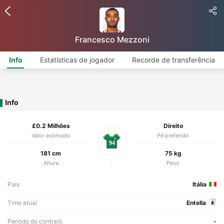
Francesco Mezzoni
Info
Estatísticas de jogador
Recorde de transferência
Info
£0.2 Milhões
Direito
Valor estimado
Pé preferido
94
181 cm
75 kg
Altura
Peso
País
Itália
Time atual
Entella
Período do contrato
-