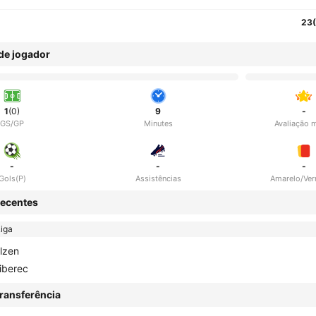
23
 de jogador
1
(0)
9
-
GS/GP
Minutes
Avaliação 
-
-
-
Gols(P)
Assistências
Amarelo/Ve
ecentes
iga
lzen
iberec
ransferência