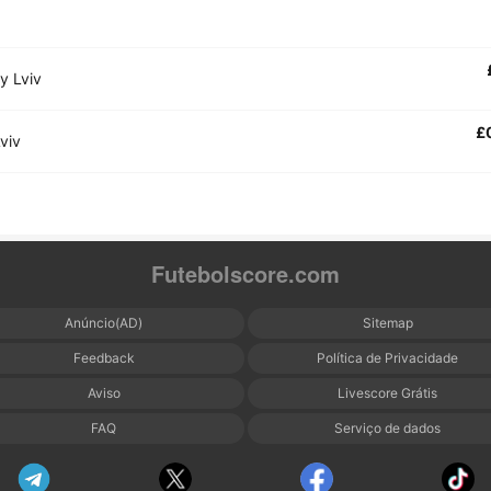
y Lviv
£
viv
Futebolscore.com
Anúncio(AD)
Sitemap
Feedback
Política de Privacidade
Aviso
Livescore Grátis
FAQ
Serviço de dados