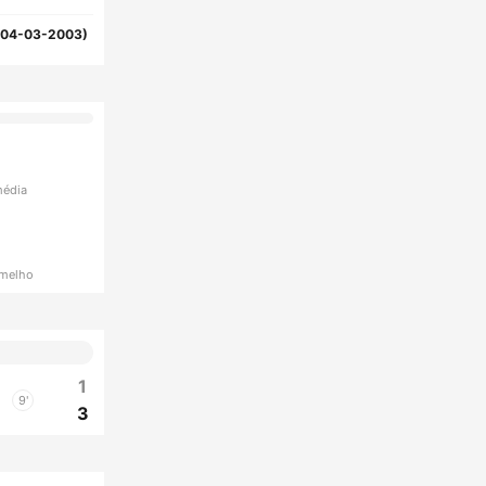
(04-03-2003)
média
rmelho
1
9'
3