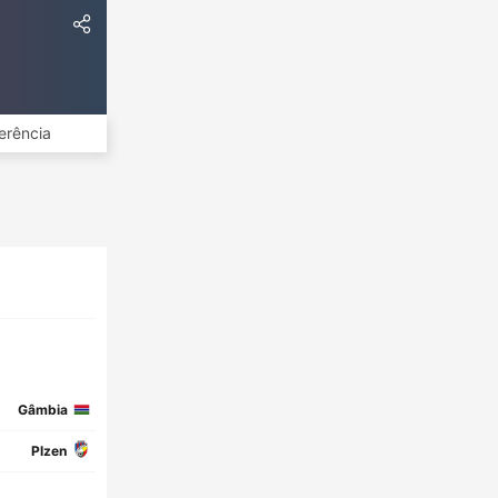
erência
Gâmbia
Plzen