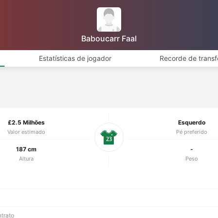
Baboucarr Faal
Estatísticas de jogador
Recorde de transf
£2.5 Milhões
Esquerdo
Valor estimado
Pé preferido
23
187 cm
-
Altura
Peso
ntrato