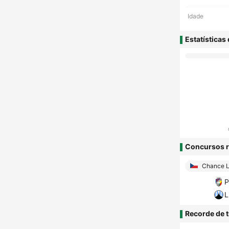
Idade
Estatísticas
Concursos r
Chance L
P
L
Recorde de t