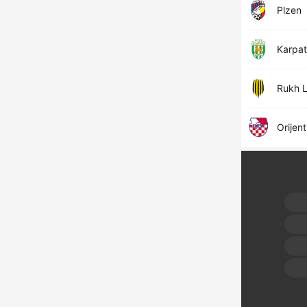
Plzen
Karpat
Rukh L
Orijent