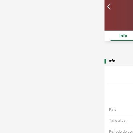
Info
Info
País
Time atual
Período do co