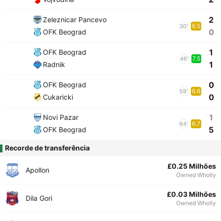
2
Zeleznicar Pancevo
6.5
30'
0
OFK Beograd
1
OFK Beograd
7.5
46'
1
Radnik
0
OFK Beograd
6.6
59'
0
Cukaricki
1
Novi Pazar
6.7
64'
5
OFK Beograd
Recorde de transferência
£0.25 Milhões
Apollon
Owned Wholly
£0.03 Milhões
Dila Gori
Owned Wholly