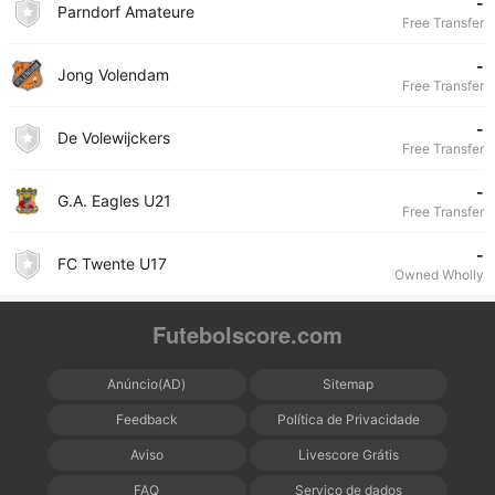
-
Parndorf Amateure
Free Transfer
-
Jong Volendam
Free Transfer
-
De Volewijckers
Free Transfer
-
G.A. Eagles U21
Free Transfer
-
FC Twente U17
Owned Wholly
Futebolscore.com
Anúncio(AD)
Sitemap
Feedback
Política de Privacidade
Aviso
Livescore Grátis
FAQ
Serviço de dados