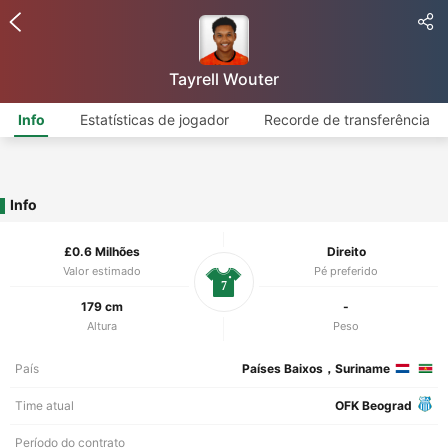
Tayrell Wouter
Info
Estatísticas de jogador
Recorde de transferência
Info
£0.6 Milhões
Direito
Valor estimado
Pé preferido
7
179 cm
-
Altura
Peso
País
Países Baixos，Suriname
Time atual
OFK Beograd
Período do contrato