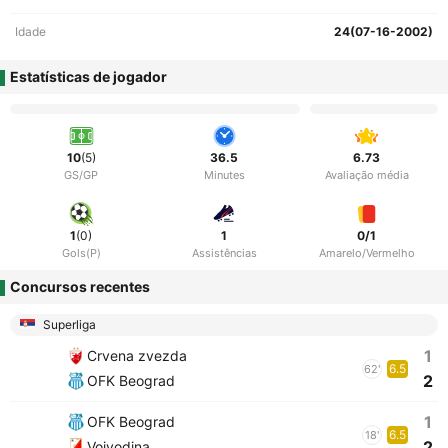
Idade
24(07-16-2002)
Estatísticas de jogador
10
(5)
36.5
6.73
GS/GP
Minutes
Avaliação média
1
(0)
1
0/1
Gols(P)
Assistências
Amarelo/Vermelho
Concursos recentes
Superliga
1
Crvena zvezda
6.5
62'
2
OFK Beograd
1
OFK Beograd
6.5
18'
2
Vojvodina