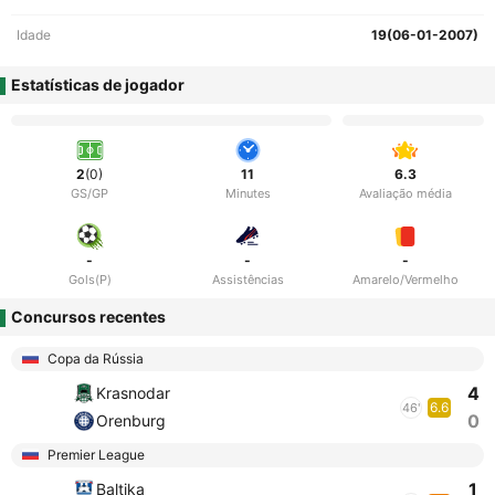
Idade
19(06-01-2007)
Estatísticas de jogador
2
(0)
11
6.3
GS/GP
Minutes
Avaliação média
-
-
-
Gols(P)
Assistências
Amarelo/Vermelho
Concursos recentes
Copa da Rússia
4
Krasnodar
6.6
46'
0
Orenburg
Premier League
1
Baltika