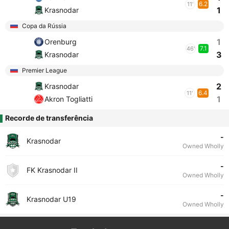
6.2
11'
1
Krasnodar
Copa da Rússia
1
Orenburg
7.1
46'
3
Krasnodar
Premier League
2
Krasnodar
6.4
11'
1
Akron Togliatti
Recorde de transferência
-
Krasnodar
Owned Wholly
-
FK Krasnodar II
Owned Wholly
-
Krasnodar U19
Owned Wholly