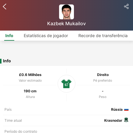
Kazbek Mukailov
Info
Estatísticas de jogador
Recorde de transferência
Info
£0.6 Milhões
Direito
Valor estimado
Pé preferido
67
190 cm
-
Altura
Peso
País
Rússia
Time atual
Krasnodar
Período do contrato