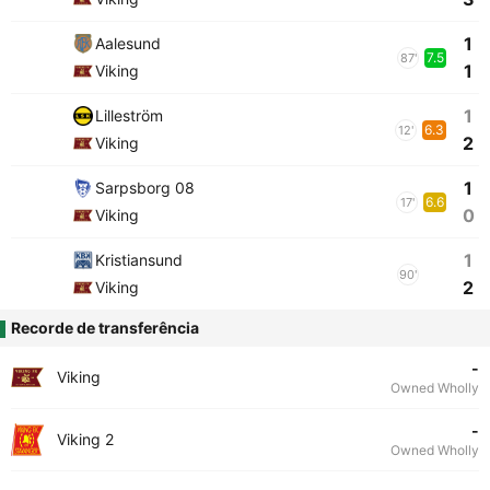
1
Aalesund
7.5
87'
1
Viking
1
Lilleström
6.3
12'
2
Viking
1
Sarpsborg 08
6.6
17'
0
Viking
1
Kristiansund
90'
2
Viking
Recorde de transferência
-
Viking
Owned Wholly
-
Viking 2
Owned Wholly