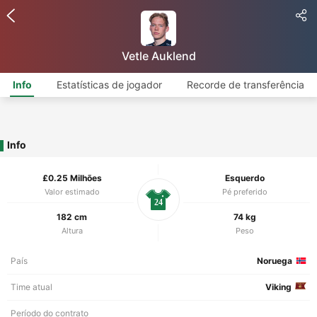
Vetle Auklend
Info
Estatísticas de jogador
Recorde de transferência
Info
£0.25 Milhões
Esquerdo
Valor estimado
Pé preferido
24
182 cm
74 kg
Altura
Peso
País
Noruega
Time atual
Viking
Período do contrato