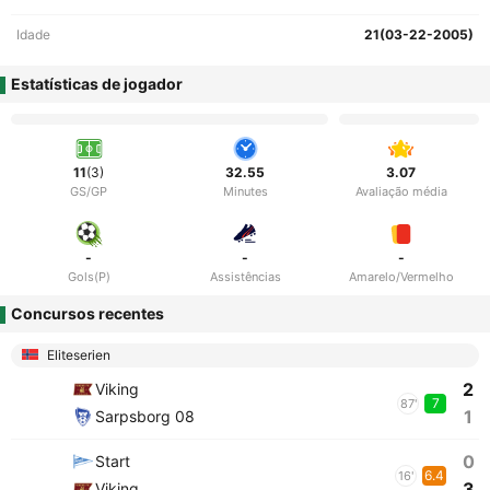
Idade
21(03-22-2005)
Estatísticas de jogador
11
(3)
32.55
3.07
GS/GP
Minutes
Avaliação média
-
-
-
Gols(P)
Assistências
Amarelo/Vermelho
Concursos recentes
Eliteserien
2
Viking
7
87'
1
Sarpsborg 08
0
Start
6.4
16'
3
Viking