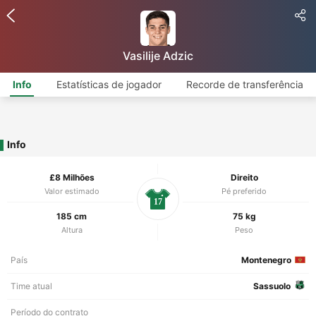
Vasilije Adzic
Info
Estatísticas de jogador
Recorde de transferência
Info
£8 Milhões
Direito
Valor estimado
Pé preferido
17
185 cm
75 kg
Altura
Peso
País
Montenegro
Time atual
Sassuolo
Período do contrato