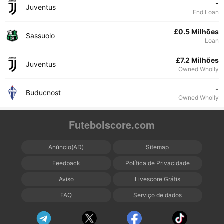
-
Juventus
End Loan
£0.5 Milhões
Sassuolo
Loan
£7.2 Milhões
Juventus
Owned Wholly
-
Buducnost
Owned Wholly
Futebolscore.com
Anúncio(AD)
Sitemap
Feedback
Política de Privacidade
Aviso
Livescore Grátis
FAQ
Serviço de dados