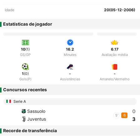
Idade
20(05-12-2006)
Estatísticas de jogador
10
(1)
16.2
6.17
GS/GP
Minutes
Avaliação média
1
(0)
-
-
Gols(P)
Assistências
Amarelo/Vermelho
Concursos recentes
Serie A
0
Sassuolo
6
5'
3
Juventus
Recorde de transferência