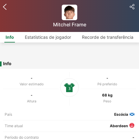
Mitchel Frame
Info
Estatísticas de jogador
Recorde de transferência
Info
-
-
Valor estimado
Pé preferido
3
-
68 kg
Altura
Peso
País
Escócia
Time atual
Aberdeen
Período do contrato
-