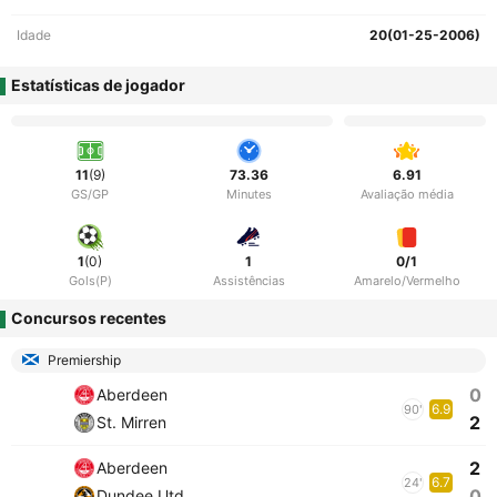
Idade
20(01-25-2006)
Estatísticas de jogador
11
(9)
73.36
6.91
GS/GP
Minutes
Avaliação média
1
(0)
1
0/1
Gols(P)
Assistências
Amarelo/Vermelho
Concursos recentes
Premiership
0
Aberdeen
6.9
90'
2
St. Mirren
2
Aberdeen
6.7
24'
0
Dundee Utd