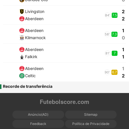
2
Livingston
7.5
84'
2
Aberdeen
1
Aberdeen
7.3
58'
0
Kilmarnock
1
Aberdeen
7
81'
1
Falkirk
1
Aberdeen
6.7
90'
2
Celtic
Recorde de transferência
Futebolscore.com
Anúncio(AD)
Sitemap
Feedback
Política de Privacidade