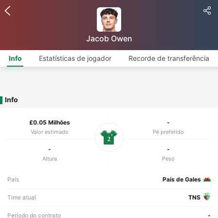
Jacob Owen
Info
Estatísticas de jogador
Recorde de transferência
Info
£0.05 Milhões
-
Valor estimado
Pé preferido
2
-
-
Altura
Peso
País
País de Gales
Time atual
TNS
Período do contrato
-