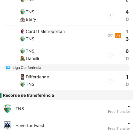
4
TNS
8'
0
Barry
1
Cardiff Metropolitan
6.2
20'
3
TNS
6
TNS
33'
0
Llanelli
Liga Conferência
1
Differdange
9'
0
TNS
Recorde de transferência
-
TNS
Free Transfer
-
Haverfordwest
Free Transfer