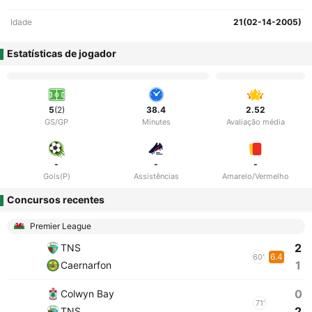
Idade
21(02-14-2005)
Estatísticas de jogador
5
(2)
38.4
2.52
GS/GP
Minutes
Avaliação média
-
-
-
Gols(P)
Assistências
Amarelo/Vermelho
Concursos recentes
Premier League
2
TNS
6.4
60'
1
Caernarfon
0
Colwyn Bay
71'
2
TNS