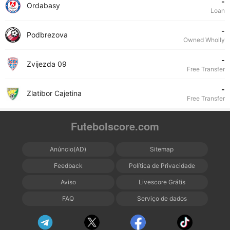
-
Ordabasy
Loan
-
Podbrezova
Owned Wholly
-
Zvijezda 09
Free Transfer
-
Zlatibor Cajetina
Free Transfer
Futebolscore.com
Anúncio(AD)
Sitemap
Feedback
Política de Privacidade
Aviso
Livescore Grátis
FAQ
Serviço de dados