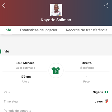
Kayode Saliman
Info
Estatísticas de jogador
Recorde de transferência
Info
£0.1 Milhões
Direito
Valor estimado
Pé preferido
14
179 cm
-
Altura
Peso
País
Nigéria
Time atual
Javor
Período do contrato