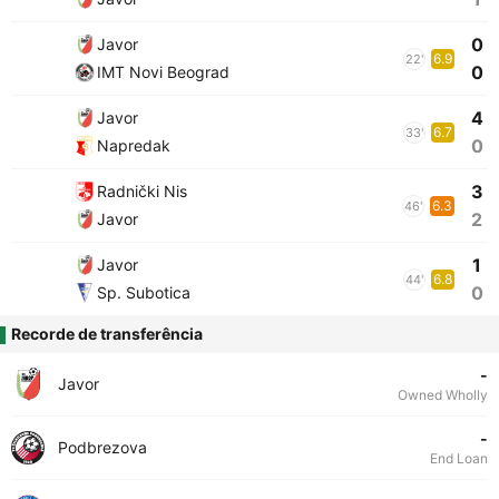
0
Javor
6.9
22'
0
IMT Novi Beograd
4
Javor
6.7
33'
0
Napredak
3
Radnički Nis
6.3
46'
2
Javor
1
Javor
6.8
44'
0
Sp. Subotica
Recorde de transferência
-
Javor
Owned Wholly
-
Podbrezova
End Loan