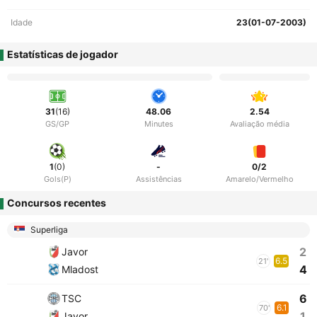
Idade
23(01-07-2003)
Estatísticas de jogador
31
(16)
48.06
2.54
GS/GP
Minutes
Avaliação média
1
(0)
-
0/2
Gols(P)
Assistências
Amarelo/Vermelho
Concursos recentes
Superliga
2
Javor
6.5
21'
4
Mladost
6
TSC
6.1
70'
1
Javor