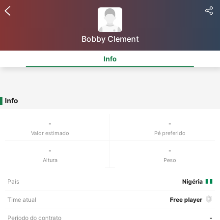
Bobby Clement
Info
Info
-
-
Valor estimado
Pé preferido
-
-
Altura
Peso
País
Nigéria
Time atual
Free player
Período do contrato
-