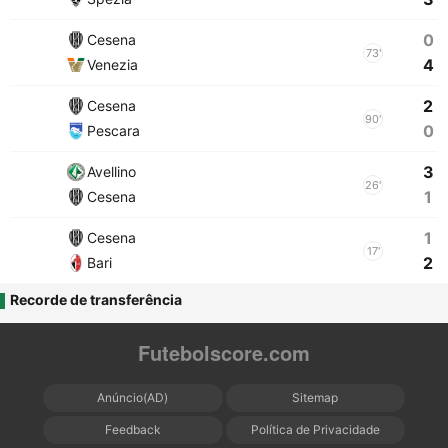
0
Cesena
73'
4
Venezia
2
Cesena
90'
0
Pescara
3
Avellino
26'
1
Cesena
1
Cesena
17'
2
Bari
Recorde de transferência
Futebolscore.com
Anúncio(AD)
Sitemap
Feedback
Política de Privacidade