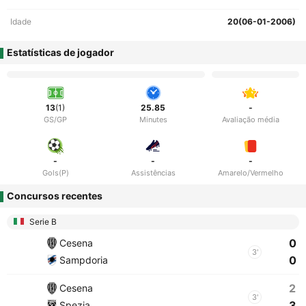
Idade
20(06-01-2006)
Estatísticas de jogador
13
(1)
25.85
-
GS/GP
Minutes
Avaliação média
-
-
-
Gols(P)
Assistências
Amarelo/Vermelho
Concursos recentes
Serie B
0
Cesena
3'
0
Sampdoria
2
Cesena
3'
3
Spezia