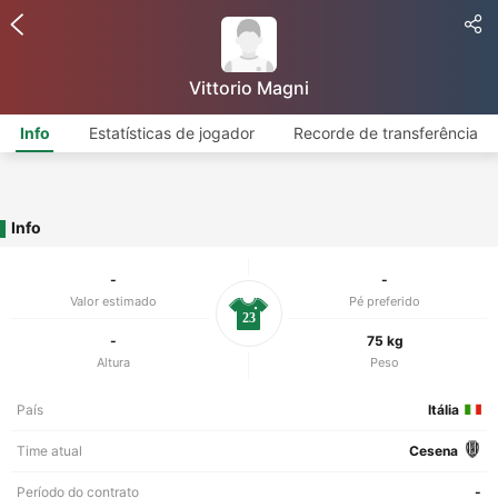
Vittorio Magni
Info
Estatísticas de jogador
Recorde de transferência
Info
-
-
Valor estimado
Pé preferido
23
-
75 kg
Altura
Peso
País
Itália
Time atual
Cesena
Período do contrato
-