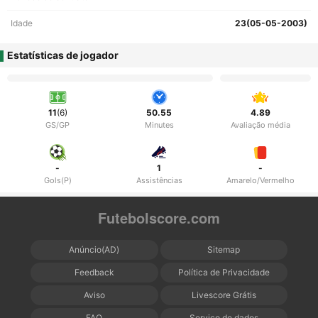
Idade
23(05-05-2003)
Estatísticas de jogador
11
(6)
50.55
4.89
GS/GP
Minutes
Avaliação média
-
1
-
Gols(P)
Assistências
Amarelo/Vermelho
Futebolscore.com
Anúncio(AD)
Sitemap
Feedback
Política de Privacidade
Aviso
Livescore Grátis
FAQ
Serviço de dados