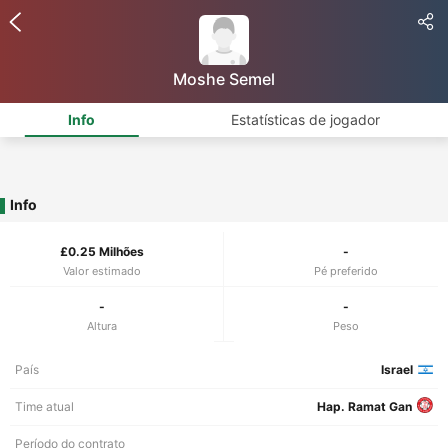
Moshe Semel
Info
Estatísticas de jogador
Info
£0.25 Milhões
-
Valor estimado
Pé preferido
-
-
Altura
Peso
País
Israel
Time atual
Hap. Ramat Gan
Período do contrato