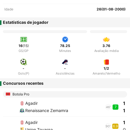
Idade
26(01-08-2000)
Estatísticas de jogador
16
(15)
78.25
3.76
GS/GP
Minutes
Avaliação média
-
-
1/2
Gols(P)
Assistências
Amarelo/Vermelho
Concursos recentes
Botola Pro
1
Agadir
7
46'
1
Renaissance Zemamra
1
Agadir
6.9
90'
0
Union Touarga