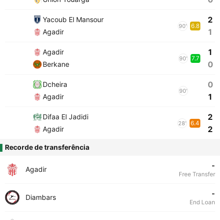
2
Yacoub El Mansour
6.8
90'
1
Agadir
1
Agadir
7.7
90'
0
Berkane
0
Dcheira
90'
1
Agadir
2
Difaa El Jadidi
6.4
28'
2
Agadir
Recorde de transferência
-
Agadir
Free Transfer
-
Diambars
End Loan