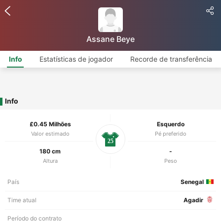
Assane Beye
Info
Estatísticas de jogador
Recorde de transferência
Info
£0.45 Milhões
Esquerdo
Valor estimado
Pé preferido
25
180 cm
-
Altura
Peso
País
Senegal
Time atual
Agadir
Período do contrato