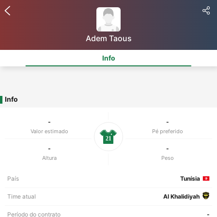
Adem Taous
Info
Info
-
-
Valor estimado
Pé preferido
21
-
-
Altura
Peso
País
Tunísia
Time atual
Al Khalidiyah
Período do contrato
-