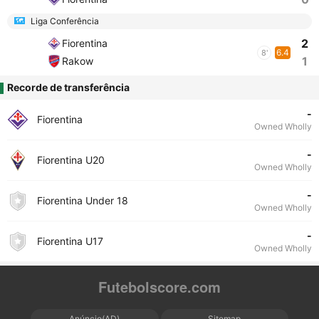
Liga Conferência
2
Fiorentina
6.4
8'
1
Rakow
Recorde de transferência
-
Fiorentina
Owned Wholly
-
Fiorentina U20
Owned Wholly
-
Fiorentina Under 18
Owned Wholly
-
Fiorentina U17
Owned Wholly
Futebolscore.com
Anúncio(AD)
Sitemap