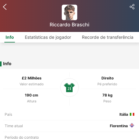
Riccardo Braschi
Info
Estatísticas de jogador
Recorde de transferência
Info
£2 Milhões
Direito
Valor estimado
Pé preferido
21
190 cm
78 kg
Altura
Peso
País
Itália
Time atual
Fiorentina
Período do contrato