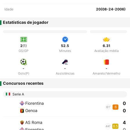
Idade
20(08-24-2006)
Estatísticas de jogador
2
(1)
52.5
6.31
GS/GP
Minutes
Avaliação média
-
-
-
Gols(P)
Assistências
Amarelo/Vermelho
Concursos recentes
Serie A
0
Fiorentina
6
61'
0
Genoa
4
AS Roma
6.5
44'
0
Fiorentina