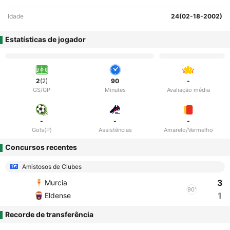
Idade
24(02-18-2002)
Estatísticas de jogador
2
(2)
90
-
GS/GP
Minutes
Avaliação média
-
-
-
Gols(P)
Assistências
Amarelo/Vermelho
Concursos recentes
Amistosos de Clubes
3
Murcia
90'
1
Eldense
Recorde de transferência