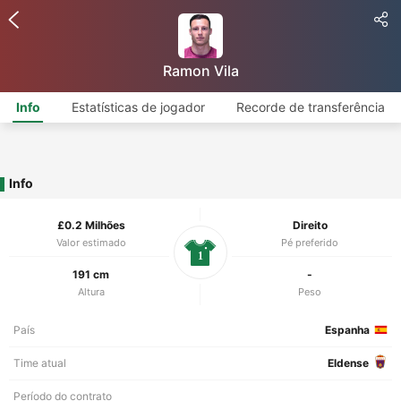
Ramon Vila
Info
Estatísticas de jogador
Recorde de transferência
Info
£0.2 Milhões
Direito
Valor estimado
Pé preferido
1
191 cm
-
Altura
Peso
País
Espanha
Time atual
Eldense
Período do contrato