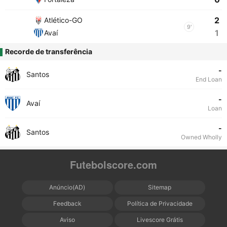
2
Atlético-GO
9'
1
Avaí
Recorde de transferência
-
Santos
End Loan
-
Avaí
Loan
-
Santos
Owned Wholly
Futebolscore.com
Anúncio(AD)
Sitemap
Feedback
Política de Privacidade
Aviso
Livescore Grátis