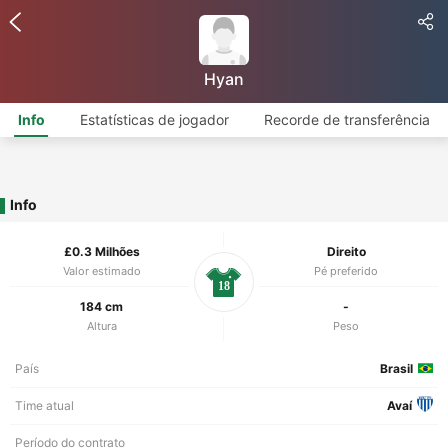
Hyan
Info
Estatísticas de jogador
Recorde de transferência
Info
£0.3 Milhões
Direito
Valor estimado
Pé preferido
18
184 cm
-
Altura
Peso
País
Brasil
Time atual
Avaí
Período do contrato