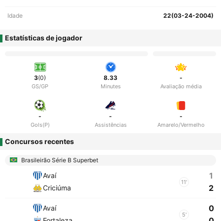
Idade
22(03-24-2004)
Estatísticas de jogador
3
(0)
8.33
-
GS/GP
Minutes
Avaliação média
-
-
-
Gols(P)
Assistências
Amarelo/Vermelho
Concursos recentes
Brasileirão Série B Superbet
1
Avaí
11'
2
Criciúma
0
Avaí
5'
0
Fortaleza