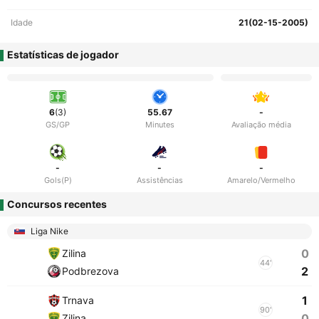
Idade
21(02-15-2005)
Estatísticas de jogador
6
(3)
55.67
-
GS/GP
Minutes
Avaliação média
-
-
-
Gols(P)
Assistências
Amarelo/Vermelho
Concursos recentes
Liga Nike
0
Zilina
44'
2
Podbrezova
1
Trnava
90'
0
Zilina