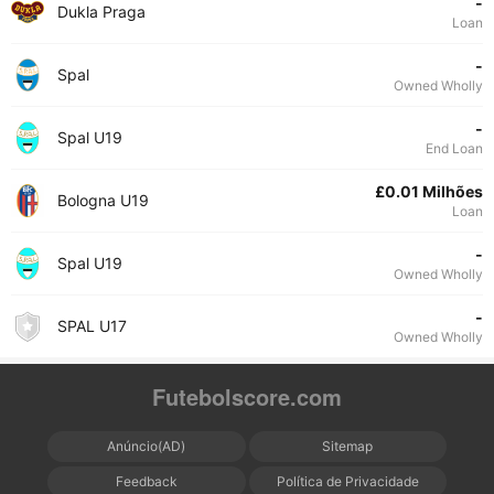
-
Dukla Praga
Loan
-
Spal
Owned Wholly
-
Spal U19
End Loan
£0.01 Milhões
Bologna U19
Loan
-
Spal U19
Owned Wholly
-
SPAL U17
Owned Wholly
Futebolscore.com
Anúncio(AD)
Sitemap
Feedback
Política de Privacidade