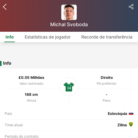
Michal Svoboda
Info
Estatísticas de jogador
Recorde de transferência
Info
£0.05 Milhões
Direito
Valor estimado
Pé preferido
14
188 cm
-
Altura
Peso
País
Eslováquia
Time atual
Zilina
Período do contrato