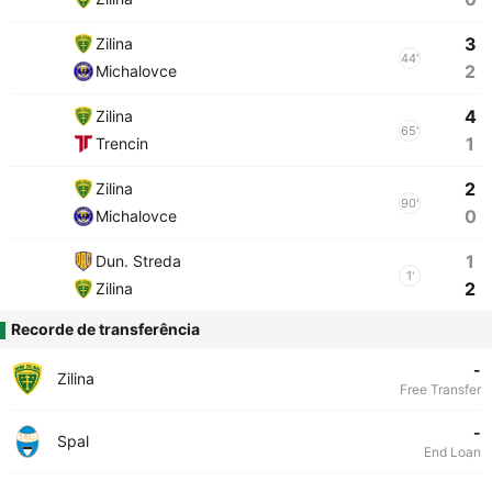
3
Zilina
44'
2
Michalovce
4
Zilina
65'
1
Trencin
2
Zilina
90'
0
Michalovce
1
Dun. Streda
1'
2
Zilina
Recorde de transferência
-
Zilina
Free Transfer
-
Spal
End Loan