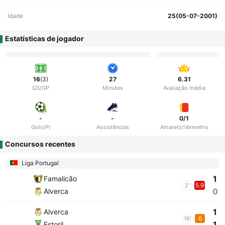
Idade
25(05-07-2001)
Estatísticas de jogador
16
(3)
27
6.31
GS/GP
Minutes
Avaliação média
-
-
0/1
Gols(P)
Assistências
Amarelo/Vermelho
Concursos recentes
Liga Portugal
1
Famalicão
5.9
2'
0
Alverca
1
Alverca
6
16'
1
Estoril