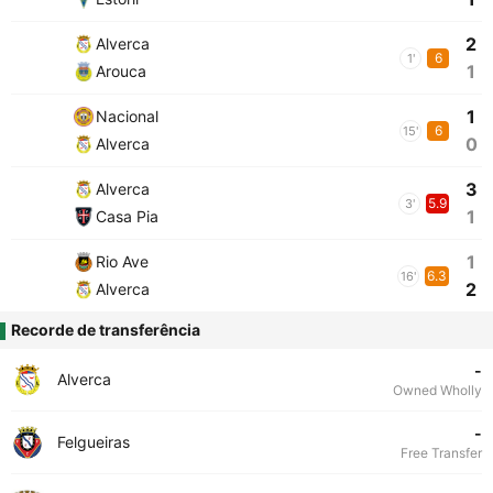
2
Alverca
6
1'
1
Arouca
1
Nacional
6
15'
0
Alverca
3
Alverca
5.9
3'
1
Casa Pia
1
Rio Ave
6.3
16'
2
Alverca
Recorde de transferência
-
Alverca
Owned Wholly
-
Felgueiras
Free Transfer