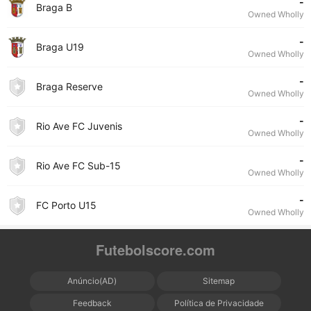
-
Braga B
Owned Wholly
-
Braga U19
Owned Wholly
-
Braga Reserve
Owned Wholly
-
Rio Ave FC Juvenis
Owned Wholly
-
Rio Ave FC Sub-15
Owned Wholly
-
FC Porto U15
Owned Wholly
Futebolscore.com
Anúncio(AD)
Sitemap
Feedback
Política de Privacidade