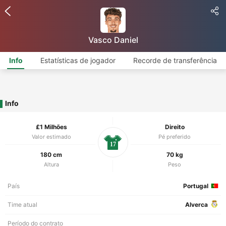
Vasco Daniel
Info
Estatísticas de jogador
Recorde de transferência
Info
£1 Milhões
Direito
Valor estimado
Pé preferido
17
180 cm
70 kg
Altura
Peso
País
Portugal
Time atual
Alverca
Período do contrato