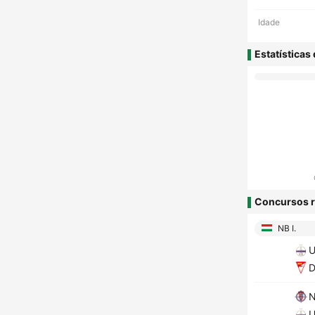
Idade
Estatísticas
Concursos r
NB I.
U
D
N
U