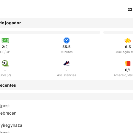
22
 de jogador
2
(2)
55.5
6.5
GS/GP
Minutes
Avaliação 
-
-
0/1
Gols(P)
Assistências
Amarelo/Ve
ecentes
jpest
ebrecen
yiregyhaza
jpest