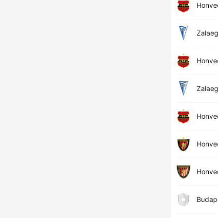
Honve
Zalae
Honve
Zalae
Honve
Honved
Honve
Budap