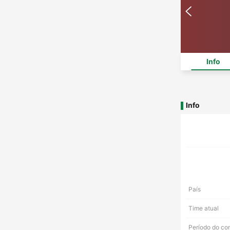
Info
Info
País
Time atual
Período do co