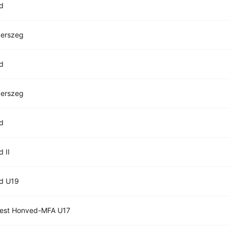
d
gerszeg
d
gerszeg
d
 II
d U19
est Honved-MFA U17