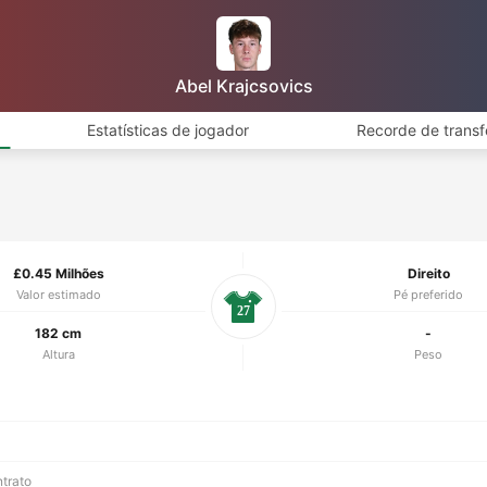
Abel Krajcsovics
Estatísticas de jogador
Recorde de transf
£0.45 Milhões
Direito
Valor estimado
Pé preferido
27
182 cm
-
Altura
Peso
ntrato