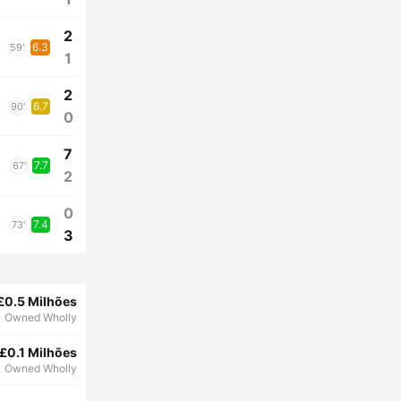
2
6.3
59'
1
2
6.7
90'
0
7
7.7
67'
2
0
7.4
73'
3
£0.5 Milhões
Owned Wholly
£0.1 Milhões
Owned Wholly