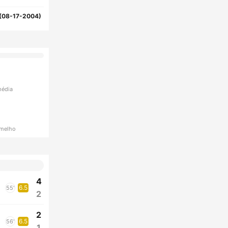
(08-17-2004)
média
rmelho
4
6.5
55'
2
2
6.5
56'
1