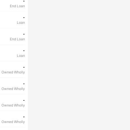
-
End Loan
-
Loan
-
End Loan
-
Loan
-
Owned Wholly
-
Owned Wholly
-
Owned Wholly
-
Owned Wholly