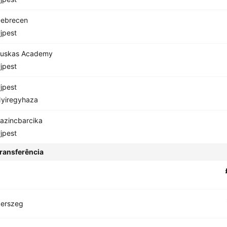
ebrecen
jpest
uskas Academy
jpest
jpest
yiregyhaza
azincbarcika
jpest
ransferência
gerszeg