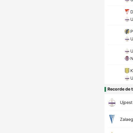
D
U
P
U
U
N
K
U
Recorde de t
Ujpest
Zalae