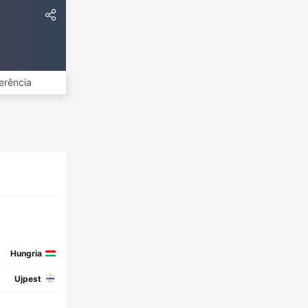
erência
Hungria
Ujpest