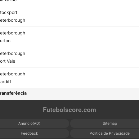
tockport
eterborough
eterborough
urton
eterborough
ort Vale
eterborough
ardiff
ransferência
Futebolscore.com
Anúncio(AD)
Sitemap
Feedback
Política de Privacidade