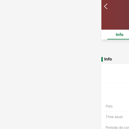
Info
Info
País
Time atual
Período do co