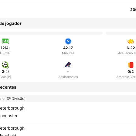
20
 de jogador
12
(4)
42.17
6.22
GS/GP
Minutes
Avaliação 
2
(2)
-
0/2
Gols(P)
Assistências
Amarelo/Ve
ecentes
e (3ª Divisão)
eterborough
oncaster
eterborough
ansfield