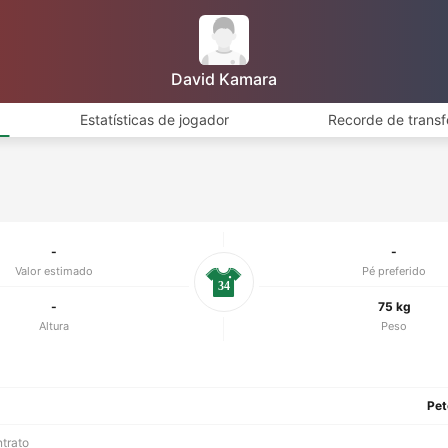
David Kamara
Estatísticas de jogador
Recorde de transf
-
-
Valor estimado
Pé preferido
34
-
75 kg
Altura
Peso
Pet
ntrato