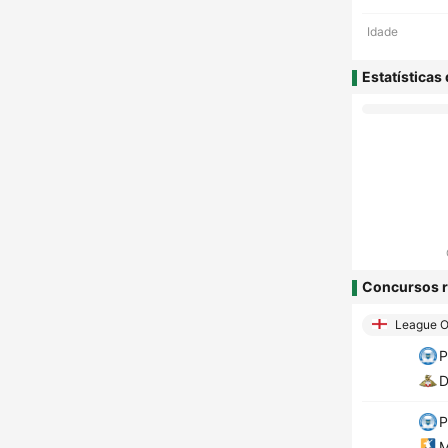
Idade
Estatísticas
Concursos r
League On
P
D
P
M