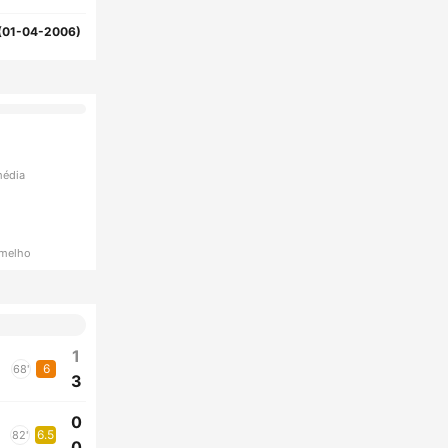
(01-04-2006)
média
rmelho
1
6
68'
3
0
6.5
82'
0