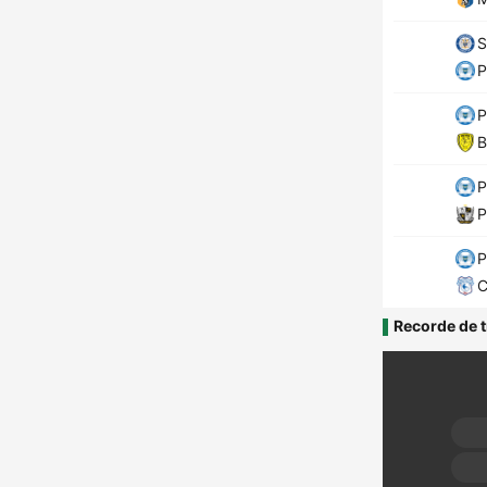
S
P
P
B
P
P
P
C
Recorde de t