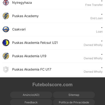
-
Nyiregyhaza
Free Transfer
-
Puskas Academy
End Loan
-
Csakvari
Loan
-
Puskas Akademia Felcsut U21
Owned Wholly
-
Puskas Akademia U19
Owned Wholly
-
Puskas Akademia FC U17
Owned Wholly
Futebolscore.com
Anúncio(AD)
Sitemap
Feedback
Política de Privacidade