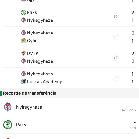
2
Paks
90'
1
Nyiregyhaza
0
Nyiregyhaza
90'
1
Győr
2
DVTK
21'
0
Nyiregyhaza
1
Nyiregyhaza
7'
1
Puskas Academy
Recorde de transferência
-
Nyiregyhaza
End Loan
-
Paks
Loan