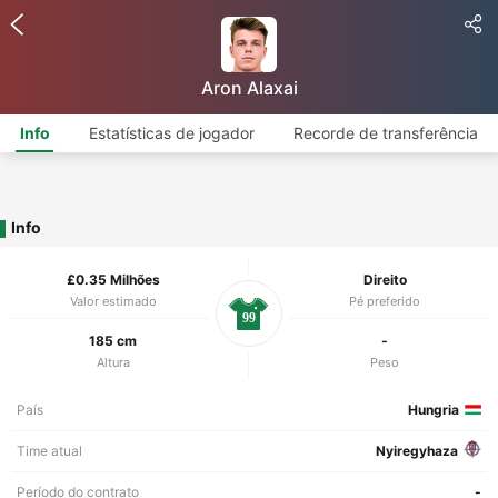
Aron Alaxai
Info
Estatísticas de jogador
Recorde de transferência
Info
£0.35 Milhões
Direito
Valor estimado
Pé preferido
99
185 cm
-
Altura
Peso
País
Hungria
Time atual
Nyiregyhaza
Período do contrato
-