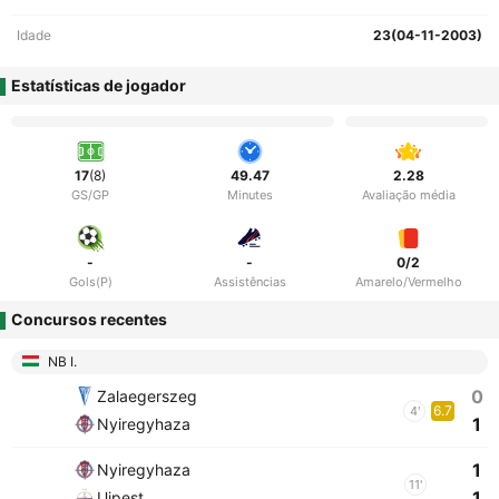
Idade
23(04-11-2003)
Estatísticas de jogador
17
(8)
49.47
2.28
GS/GP
Minutes
Avaliação média
-
-
0/2
Gols(P)
Assistências
Amarelo/Vermelho
Concursos recentes
NB I.
0
Zalaegerszeg
6.7
4'
1
Nyiregyhaza
1
Nyiregyhaza
11'
1
Ujpest