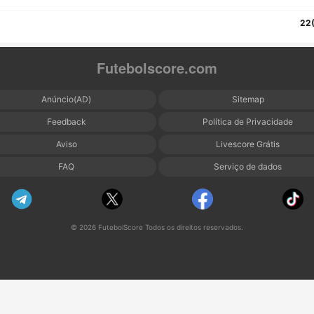
22
Futebolscore.com
Anúncio(AD)
Sitemap
Feedback
Política de Privacidade
Aviso
Livescore Grátis
FAQ
Serviço de dados
© 2026 FutebolScore Todos os direitos reservados.