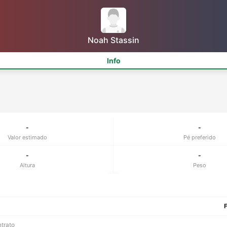
Noah Stassin
Info
-
-
Valor estimado
Pé preferido
-
-
Altura
Peso
F
ntrato