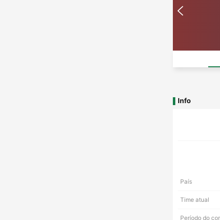
Info
País
Time atual
Período do co