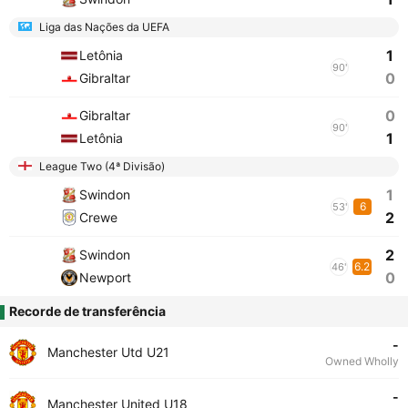
Liga das Nações da UEFA
1
Letônia
90'
0
Gibraltar
0
Gibraltar
90'
1
Letônia
League Two (4ª Divisão)
1
Swindon
6
53'
2
Crewe
2
Swindon
6.2
46'
0
Newport
Recorde de transferência
-
Manchester Utd U21
Owned Wholly
-
Manchester United U18