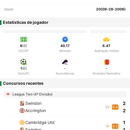
Idade
20(09-28-2006)
Estatísticas de jogador
6
(3)
40.17
6.47
GS/GP
Minutes
Avaliação média
1
(0)
-
-
Gols(P)
Assistências
Amarelo/Vermelho
Concursos recentes
League Two (4ª Divisão)
2
Swindon
6.4
32'
2
Accrington
1
Cambridge Utd
6.3
16'
1
Swindon