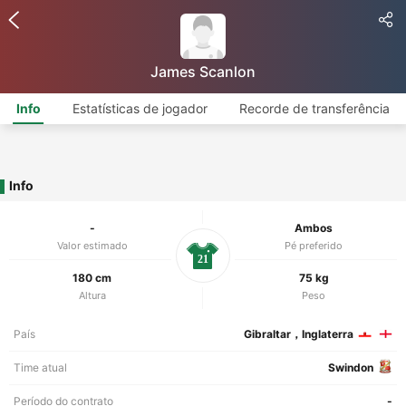
James Scanlon
Info
Estatísticas de jogador
Recorde de transferência
Info
-
Ambos
Valor estimado
Pé preferido
21
180 cm
75 kg
Altura
Peso
País
Gibraltar，Inglaterra
Time atual
Swindon
Período do contrato
-