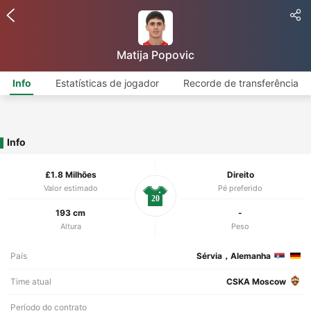
Matija Popovic
Info
Estatísticas de jogador
Recorde de transferência
Info
£1.8 Milhões
Direito
Valor estimado
Pé preferido
20
193 cm
-
Altura
Peso
País
Sérvia，Alemanha
Time atual
CSKA Moscow
Período do contrato