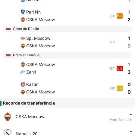
1
Pari NN
6.2
23'
2
CSKA Moscow
Copa da Rússia
1
Sp. Moscow
27'
0
CSKA Moscow
Premier League
1
CSKA Moscow
5.9
57'
3
Zenit
0
Kazan
6.8
66'
0
CSKA Moscow
Recorde de transferência
-
CSKA Moscow
Free Transfer
-
Napoli U20