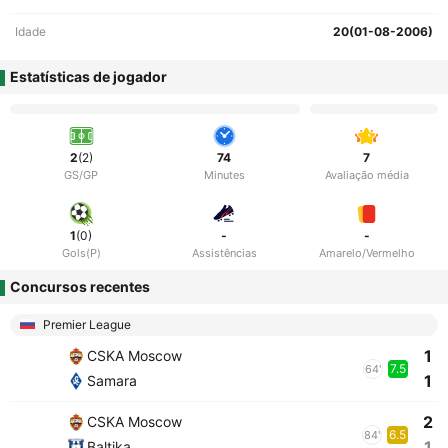
Idade
20(01-08-2006)
Estatísticas de jogador
2
(2)
74
7
GS/GP
Minutes
Avaliação média
1
(0)
-
-
Gols(P)
Assistências
Amarelo/Vermelho
Concursos recentes
Premier League
1
CSKA Moscow
7.5
64'
1
Samara
2
CSKA Moscow
6.5
84'
1
Baltika