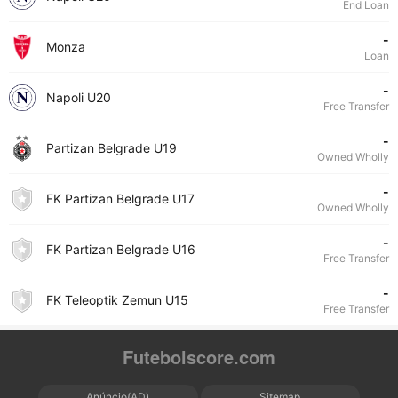
End Loan
-
Monza
Loan
-
Napoli U20
Free Transfer
-
Partizan Belgrade U19
Owned Wholly
-
FK Partizan Belgrade U17
Owned Wholly
-
FK Partizan Belgrade U16
Free Transfer
-
FK Teleoptik Zemun U15
Free Transfer
Futebolscore.com
Anúncio(AD)
Sitemap