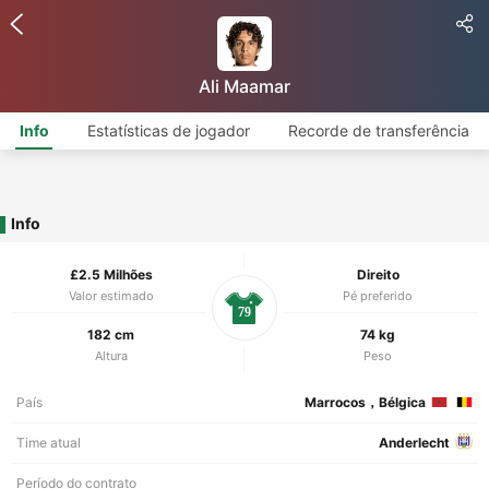
Ali Maamar
Info
Estatísticas de jogador
Recorde de transferência
Info
£2.5 Milhões
Direito
Valor estimado
Pé preferido
79
182 cm
74 kg
Altura
Peso
País
Marrocos，Bélgica
Time atual
Anderlecht
Período do contrato