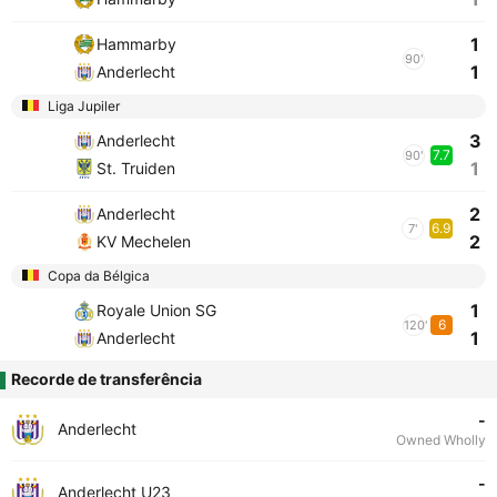
1
Hammarby
90'
1
Anderlecht
Liga Jupiler
3
Anderlecht
7.7
90'
1
St. Truiden
2
Anderlecht
6.9
7'
2
KV Mechelen
Copa da Bélgica
1
Royale Union SG
6
120'
1
Anderlecht
Recorde de transferência
-
Anderlecht
Owned Wholly
-
Anderlecht U23