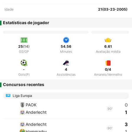
Idade
21(03-23-2005)
Estatísticas de jogador
25
(14)
54.56
6.61
GS/GP
Minutes
Avaliação média
-
4
0/4
Gols(P)
Assistências
Amarelo/Vermelho
Concursos recentes
Liga Europa
0
PAOK
90'
1
Anderlecht
3
Anderlecht
90'
1
Hammarby