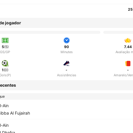
25
 de jogador
5
(5)
90
7.44
GS/GP
Minutes
Avaliação 
1
(0)
-
-
Gols(P)
Assistências
Amarelo/Ve
ecentes
gue
l-Ain
ibba Al Fujairah
l-Ain
l Dhafra