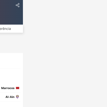
erência
Marrocos
Al-Ain