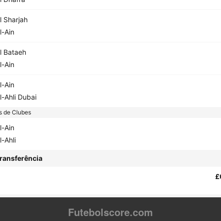
l Sharjah
l-Ain
l Bataeh
l-Ain
l-Ain
l-Ahli Dubai
s de Clubes
l-Ain
l-Ahli
ransferência
£
Futebolscore.com