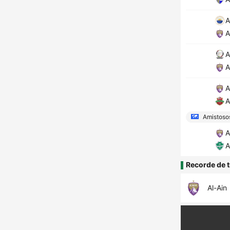
A
A
A
A
A
A
Amistoso
A
A
Recorde de t
Al-Ain