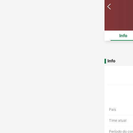
Info
Info
País
Time atual
Período do co