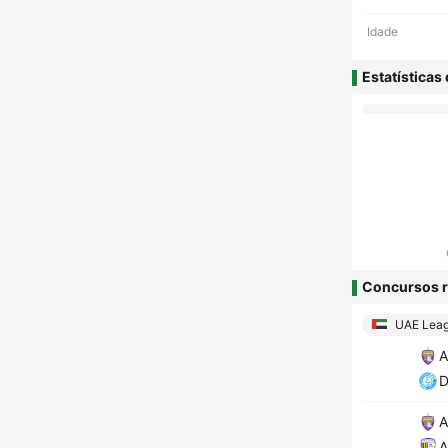
Idade
Estatísticas
Concursos r
UAE Lea
A
D
A
A