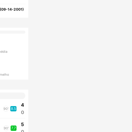
(09-14-2001)
média
rmelho
4
8.5
90'
0
5
7.7
90'
0