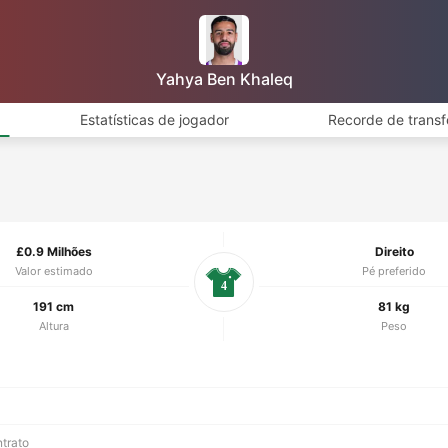
Yahya Ben Khaleq
Estatísticas de jogador
Recorde de transf
£0.9 Milhões
Direito
Valor estimado
Pé preferido
4
191 cm
81 kg
Altura
Peso
ntrato