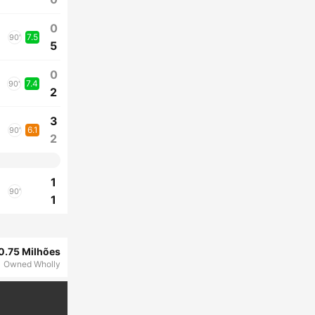
0
7.5
90'
5
0
7.4
90'
2
3
6.1
90'
2
1
90'
1
0.75 Milhões
Owned Wholly