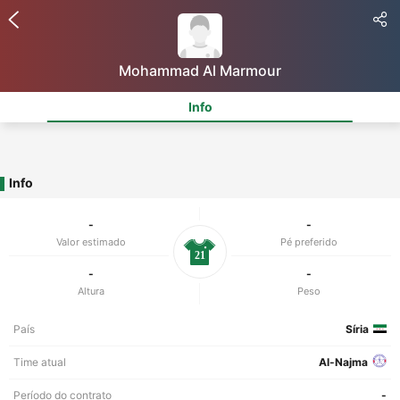
Mohammad Al Marmour
Info
Info
-
-
Valor estimado
Pé preferido
21
-
-
Altura
Peso
País
Síria
Time atual
Al-Najma
Período do contrato
-