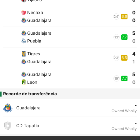
0
Necaxa
6.6
24'
0
Guadalajara
5
Guadalajara
7.7
13'
0
Puebla
4
Tigres
6.5
23'
1
Guadalajara
5
Guadalajara
7.7
19'
0
Leon
Recorde de transferência
-
Guadalajara
Owned Wholly
-
CD Tapatío
Owned Wholly