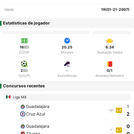
Idade
19(01-21-2007)
Estatísticas de jogador
16
(0)
20.25
6.34
GS/GP
Minutes
Avaliação média
2
(0)
-
0/1
Gols(P)
Assistências
Amarelo/Vermelho
Concursos recentes
Liga MX
1
Guadalajara
6.8
19'
2
Cruz Azul
0
Guadalajara
6.7
7'
0
Tijuana