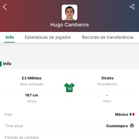
Hugo Camberos
Info
Estatísticas de jogador
Recorde de transferência
Info
£3 Milhões
Direito
Valor estimado
Pé preferido
14
167 cm
-
Altura
Peso
País
México
Time atual
Guadalajara
Período do contrato