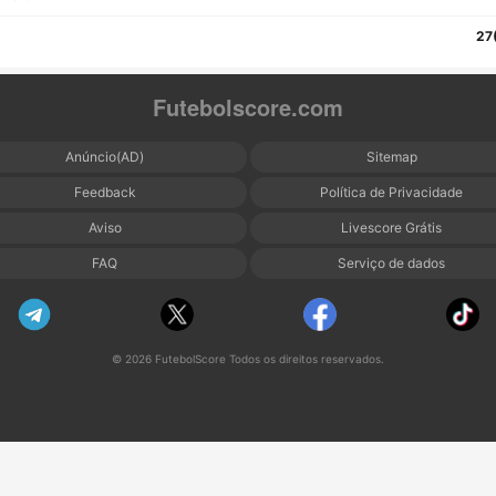
27
Futebolscore.com
Anúncio(AD)
Sitemap
Feedback
Política de Privacidade
Aviso
Livescore Grátis
FAQ
Serviço de dados
© 2026 FutebolScore Todos os direitos reservados.