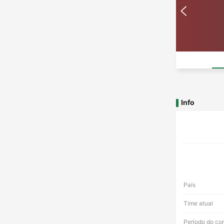
Info
País
Time atual
Período do co