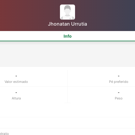
Jhonatan Urrutia
Info
-
-
Valor estimado
Pé preferido
-
-
Altura
Peso
ntrato