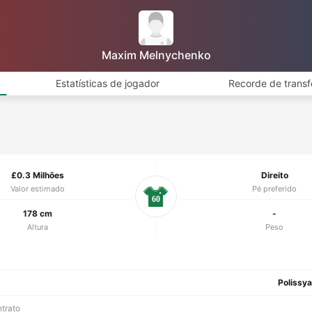
Maxim Melnychenko
Estatísticas de jogador
Recorde de transf
£0.3 Milhões
Direito
Valor estimado
Pé preferido
60
178 cm
-
Altura
Peso
Polissy
ntrato