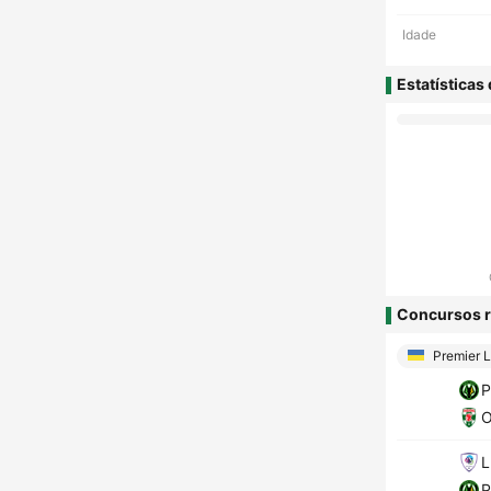
Idade
Estatísticas
Concursos r
Premier 
P
O
L
P