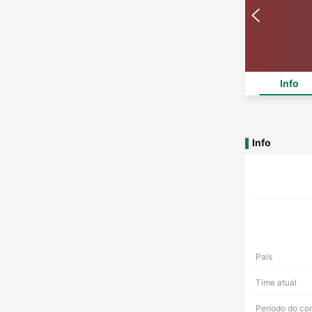
Info
Info
País
Time atual
Período do co