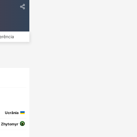
erência
Ucrânia
a Zhytomyr