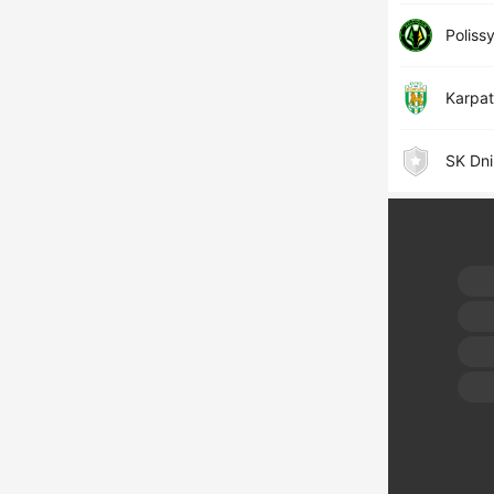
Poliss
Karpat
SK Dni