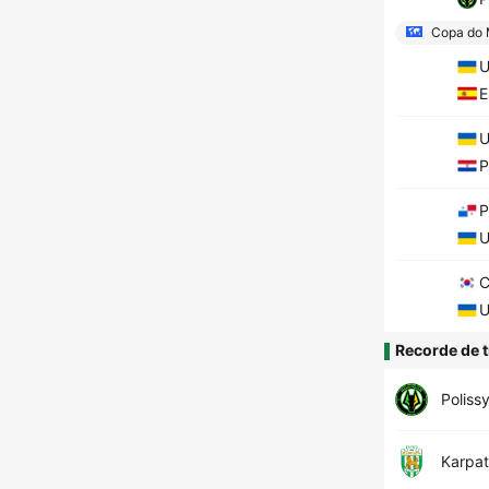
Copa do 
U
E
U
P
P
U
C
U
Recorde de t
Poliss
Karpat