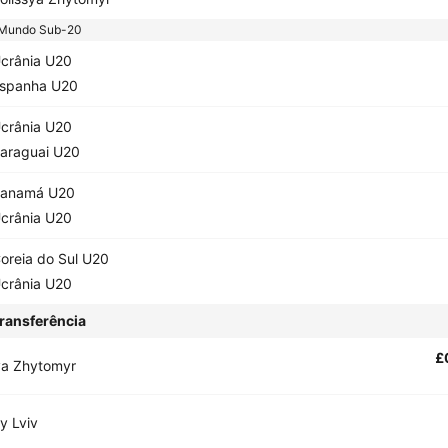
Mundo Sub-20
crânia U20
spanha U20
crânia U20
araguai U20
anamá U20
crânia U20
oreia do Sul U20
crânia U20
ransferência
£
ya Zhytomyr
y Lviv