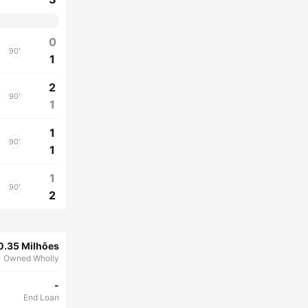
0
90'
1
2
90'
1
1
90'
1
1
90'
2
0.35 Milhões
Owned Wholly
-
End Loan