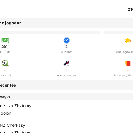
21
 de jogador
2
(0)
3
-
GS/GP
Minutes
Avaliação 
-
-
-
Gols(P)
Assistências
Amarelo/Ve
ecentes
League
olissya Zhytomyr
bolon
NZ Cherkasy
olissya Zhytomyr