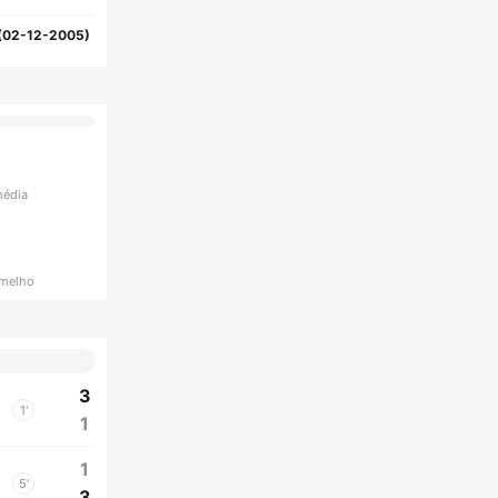
(02-12-2005)
média
rmelho
3
1'
1
1
5'
3