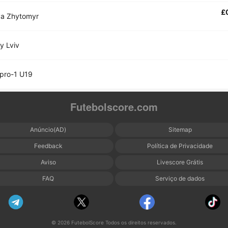
£
ya Zhytomyr
y Lviv
pro-1 U19
Futebolscore.com
Anúncio(AD)
Sitemap
Feedback
Política de Privacidade
Aviso
Livescore Grátis
FAQ
Serviço de dados
© 2026 FutebolScore Todos os direitos reservados.