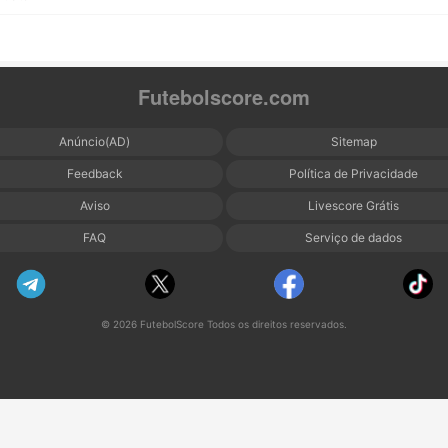
Futebolscore.com
Anúncio(AD)
Sitemap
Feedback
Política de Privacidade
Aviso
Livescore Grátis
FAQ
Serviço de dados
© 2026 FutebolScore Todos os direitos reservados.