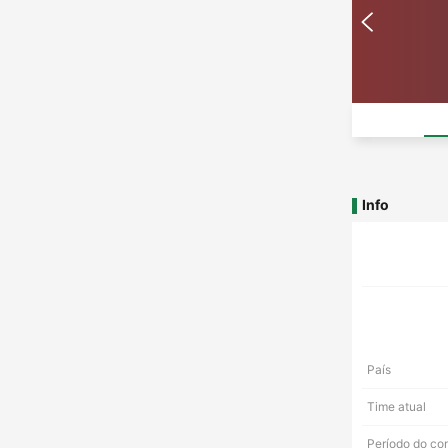
Info
País
Time atual
Período do co