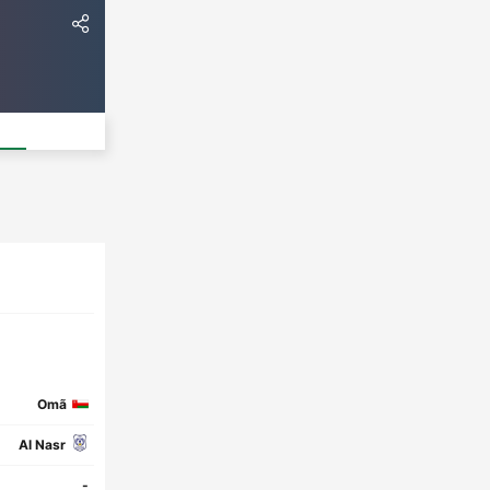
Omã
Al Nasr
-