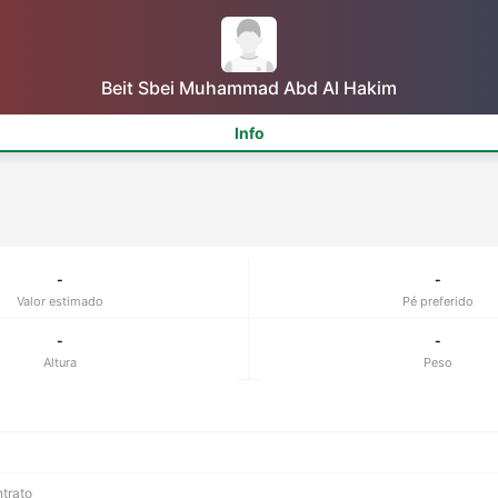
Beit Sbei Muhammad Abd Al Hakim
Info
-
-
Valor estimado
Pé preferido
-
-
Altura
Peso
ntrato