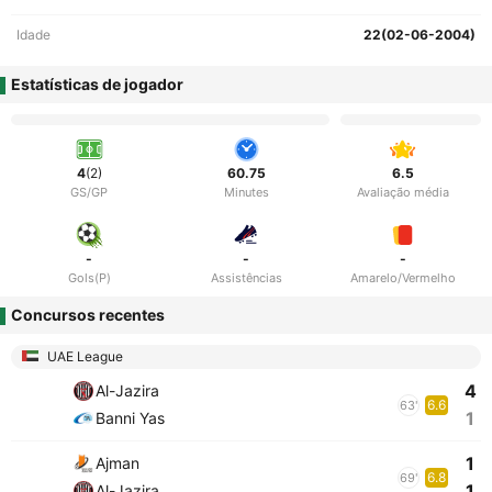
Idade
22(02-06-2004)
Estatísticas de jogador
4
(2)
60.75
6.5
GS/GP
Minutes
Avaliação média
-
-
-
Gols(P)
Assistências
Amarelo/Vermelho
Concursos recentes
UAE League
4
Al-Jazira
6.6
63'
1
Banni Yas
1
Ajman
6.8
69'
1
Al-Jazira