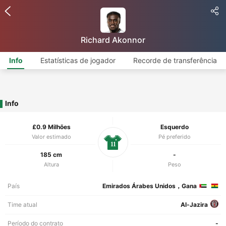
Richard Akonnor
Info
Estatísticas de jogador
Recorde de transferência
Info
£0.9 Milhões
Esquerdo
Valor estimado
Pé preferido
11
185 cm
-
Altura
Peso
País
Emirados Árabes Unidos，Gana
Time atual
Al-Jazira
Período do contrato
-