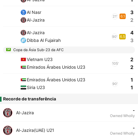
3
Al Nasr
6.1
21'
2
Al-Jazira
4
Al-Jazira
6.5
90'
3
Dibba Al Fujairah
Copa da Ásia Sub-23 da AFC
2
Vietnam U23
105'
2
Emirados Árabes Unidos U23
1
Emirados Árabes Unidos U23
90'
1
Siria U23
Recorde de transferência
-
Al-Jazira
Owned Wholly
-
Al-Jazira(UAE) U21
Owned Wholly