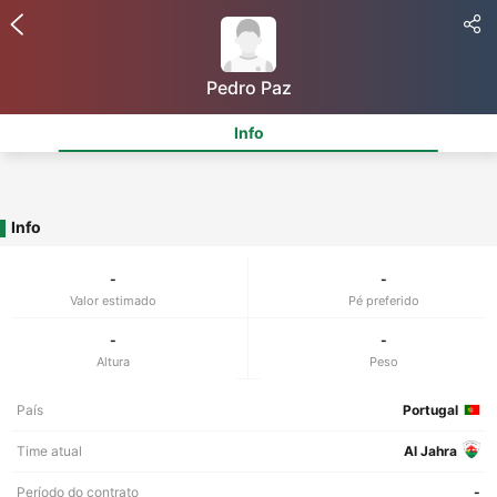
Pedro Paz
Info
Info
-
-
Valor estimado
Pé preferido
-
-
Altura
Peso
País
Portugal
Time atual
Al Jahra
Período do contrato
-