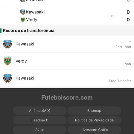
0
Kawasaki
1'
0
Verdy
Recorde de transferência
-
Kawasaki
End Loan
-
Verdy
Loan
-
Kawasaki
Free Transfer
Futebolscore.com
Anúncio(AD)
Sitemap
Feedback
Política de Privacidade
Aviso
Livescore Grátis