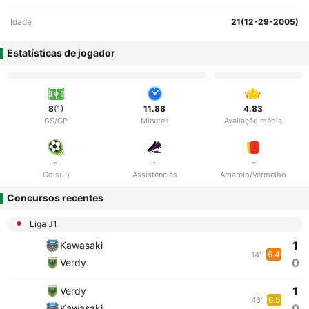
Idade
21(12-29-2005)
Estatísticas de jogador
8
(1)
11.88
4.83
GS/GP
Minutes
Avaliação média
-
-
-
Gols(P)
Assistências
Amarelo/Vermelho
Concursos recentes
Liga J1
1
Kawasaki
6.4
14'
0
Verdy
1
Verdy
6.5
46'
0
Kawasaki