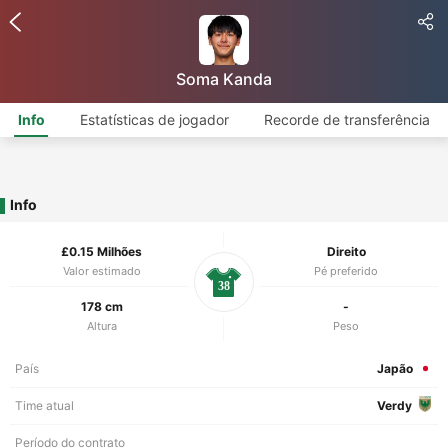
Soma Kanda
Info
Estatísticas de jogador
Recorde de transferência
Info
£0.15 Milhões
Direito
Valor estimado
Pé preferido
38
178 cm
-
Altura
Peso
País
Japão
Time atual
Verdy
Período do contrato