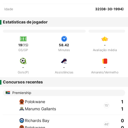
Idade
32(08-30-1994)
Estatísticas de jogador
19
(15)
58.42
-
GS/GP
Minutes
Avaliação média
-
-
-
Gols(P)
Assistências
Amarelo/Vermelho
Concursos recentes
Premiership
1
Polokwane
15'
1
Marumo Gallants
0
Richards Bay
46'
0
Polokwane