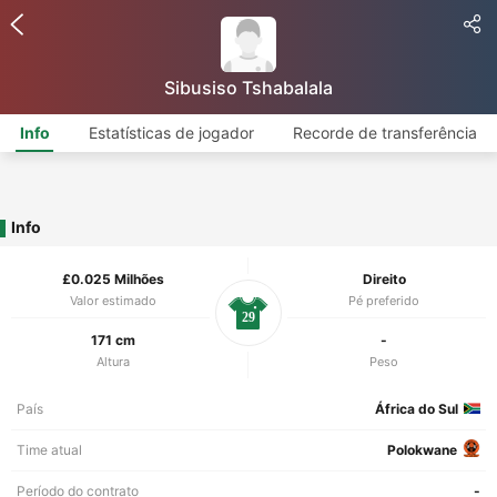
Sibusiso Tshabalala
Info
Estatísticas de jogador
Recorde de transferência
Info
£0.025 Milhões
Direito
Valor estimado
Pé preferido
29
171 cm
-
Altura
Peso
País
África do Sul
Time atual
Polokwane
Período do contrato
-