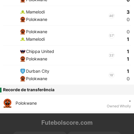
3
Mamelodi
46'
0
Polokwane
0
Polokwane
57'
1
Mamelodi
1
Chippa United
33'
1
Polokwane
1
Durban City
18'
0
Polokwane
Recorde de transferência
-
Polokwane
Owned Wholly
Futebolscore.com