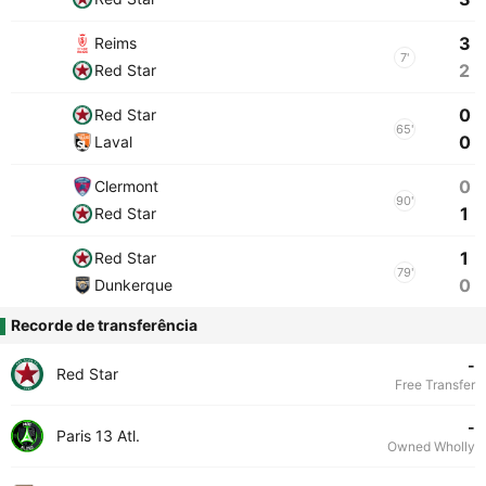
3
Reims
7'
2
Red Star
0
Red Star
65'
0
Laval
0
Clermont
90'
1
Red Star
1
Red Star
79'
0
Dunkerque
Recorde de transferência
-
Red Star
Free Transfer
-
Paris 13 Atl.
Owned Wholly