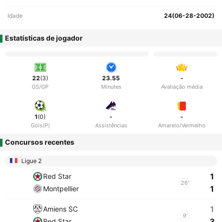
Idade
24(06-28-2002)
Estatísticas de jogador
22
(3)
23.55
-
GS/GP
Minutes
Avaliação média
1
(0)
-
-
Gols(P)
Assistências
Amarelo/Vermelho
Concursos recentes
Ligue 2
1
Red Star
26'
1
Montpellier
1
Amiens SC
9'
3
Red Star