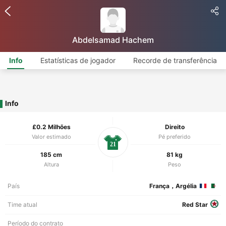
Abdelsamad Hachem
Info
Estatísticas de jogador
Recorde de transferência
Info
£0.2 Milhões
Direito
Valor estimado
Pé preferido
21
185 cm
81 kg
Altura
Peso
País
França，Argélia
Time atual
Red Star
Período do contrato