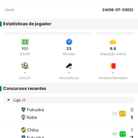
Idade
24(06-07-2002)
Estatísticas de jogador
1
(0)
23
6.6
GS/GP
Minutes
Avaliação média
-
-
-
Gols(P)
Assistências
Amarelo/Vermelho
Concursos recentes
Liga J1
0
Fukuoka
6.6
23'
1
Kobe
1
Chiba
7.7
66'
2
Fukuoka