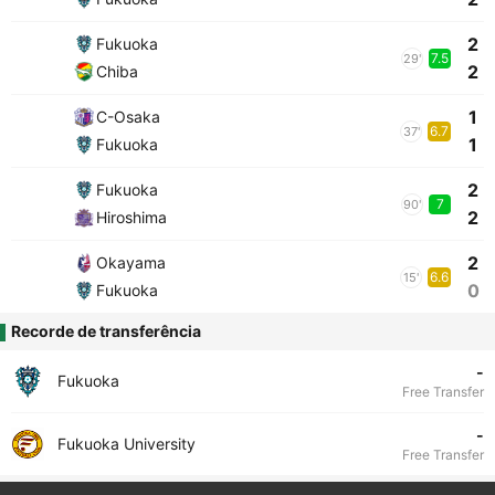
2
Fukuoka
7.5
29'
2
Chiba
1
C-Osaka
6.7
37'
1
Fukuoka
2
Fukuoka
7
90'
2
Hiroshima
2
Okayama
6.6
15'
0
Fukuoka
Recorde de transferência
-
Fukuoka
Free Transfer
-
Fukuoka University
Free Transfer