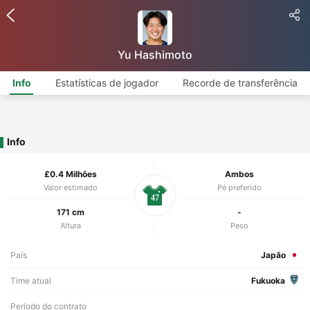
Yu Hashimoto
Info
Estatísticas de jogador
Recorde de transferência
Info
£0.4 Milhões
Ambos
Valor estimado
Pé preferido
47
171 cm
-
Altura
Peso
País
Japão
Time atual
Fukuoka
Período do contrato