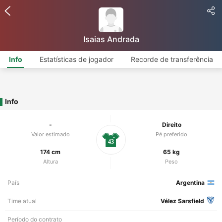
Isaias Andrada
Info
Estatísticas de jogador
Recorde de transferência
Info
-
Direito
Valor estimado
Pé preferido
43
174 cm
65 kg
Altura
Peso
País
Argentina
Time atual
Vélez Sarsfield
Período do contrato