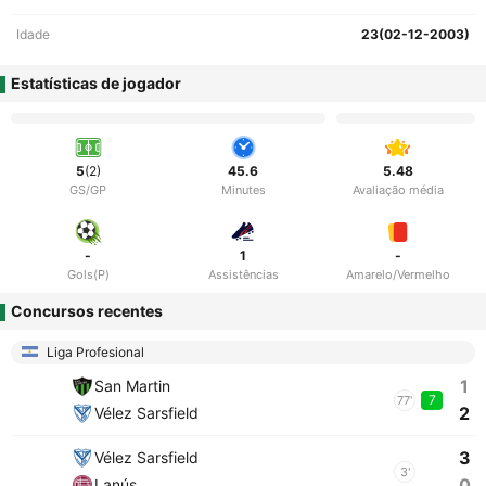
Idade
23(02-12-2003)
Estatísticas de jogador
5
(2)
45.6
5.48
GS/GP
Minutes
Avaliação média
-
1
-
Gols(P)
Assistências
Amarelo/Vermelho
Concursos recentes
Liga Profesional
1
San Martin
7
77'
2
Vélez Sarsfield
3
Vélez Sarsfield
3'
0
Lanús