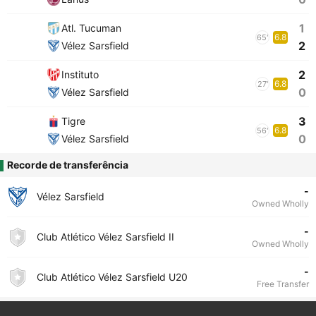
1
Atl. Tucuman
6.8
65'
2
Vélez Sarsfield
2
Instituto
6.8
27'
0
Vélez Sarsfield
3
Tigre
6.8
56'
0
Vélez Sarsfield
Recorde de transferência
-
Vélez Sarsfield
Owned Wholly
-
Club Atlético Vélez Sarsfield II
Owned Wholly
-
Club Atlético Vélez Sarsfield U20
Free Transfer