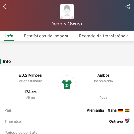
Dennis Owusu
Info
Estatísticas de jogador
Recorde de transferência
Info
£0.2 Milhões
Ambos
Valor estimado
Pé preferido
25
173 cm
-
Altura
Peso
País
Alemanha，Gana
Time atual
Ostrava
Período do contrato