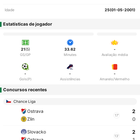
Idade
25(01-05-2001)
Estatísticas de jogador
21
(5)
33.62
-
GS/GP
Minutes
Avaliação média
-
-
-
Gols(P)
Assistências
Amarelo/Vermelho
Concursos recentes
Chance Liga
2
Ostrava
17'
0
Zlin
2
Slovacko
13'
1
Ostrava