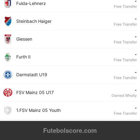
-
Fulda-Lehnerz
Free Transfer
-
Steinbach Haiger
Free Transfer
-
Giessen
Free Transfer
-
Furth II
Free Transfer
-
Darmstadt U19
Free Transfer
-
FSV Mainz 05 U17
Owned Wholly
-
1.FSV Mainz 05 Youth
Free Transfer
Futebolscore.com