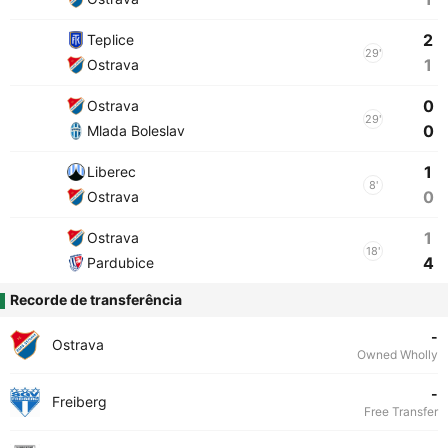
2
Teplice
29'
1
Ostrava
0
Ostrava
29'
0
Mlada Boleslav
1
Liberec
8'
0
Ostrava
1
Ostrava
18'
4
Pardubice
Recorde de transferência
-
Ostrava
Owned Wholly
-
Freiberg
Free Transfer