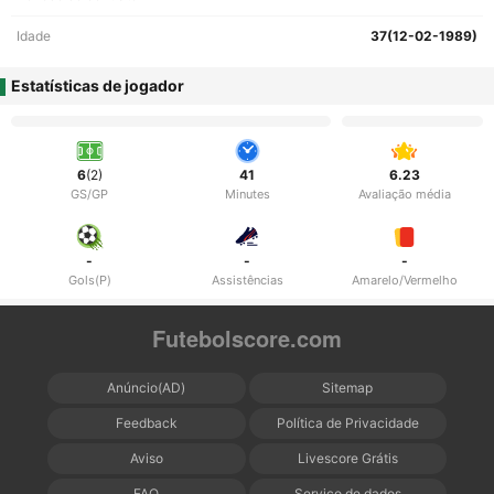
Idade
37(12-02-1989)
Estatísticas de jogador
6
(2)
41
6.23
GS/GP
Minutes
Avaliação média
-
-
-
Gols(P)
Assistências
Amarelo/Vermelho
Futebolscore.com
Anúncio(AD)
Sitemap
Feedback
Política de Privacidade
Aviso
Livescore Grátis
FAQ
Serviço de dados