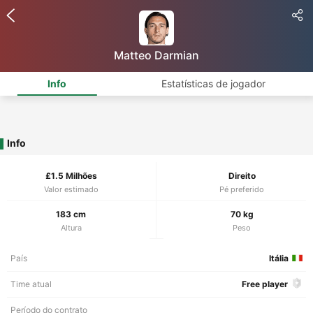
Matteo Darmian
Info
Estatísticas de jogador
Info
£1.5 Milhões
Direito
Valor estimado
Pé preferido
183 cm
70 kg
Altura
Peso
País
Itália
Time atual
Free player
Período do contrato