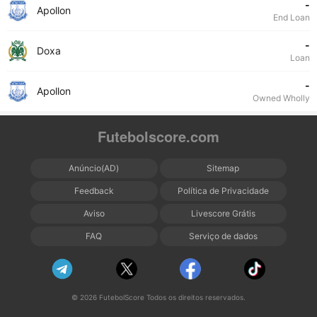
-
Apollon
End Loan
-
Doxa
Loan
-
Apollon
Owned Wholly
Futebolscore.com
Anúncio(AD)
Sitemap
Feedback
Política de Privacidade
Aviso
Livescore Grátis
FAQ
Serviço de dados
© 2026 FutebolScore Todos os direitos reservados.