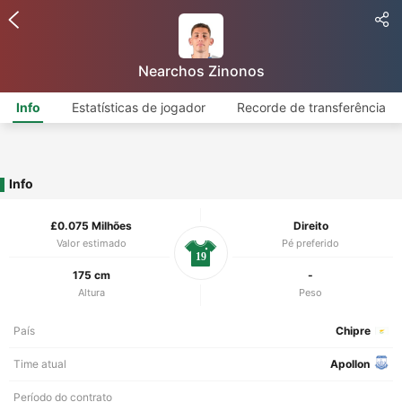
Nearchos Zinonos
Info
Estatísticas de jogador
Recorde de transferência
Info
£0.075 Milhões
Direito
Valor estimado
Pé preferido
19
175 cm
-
Altura
Peso
País
Chipre
Time atual
Apollon
Período do contrato