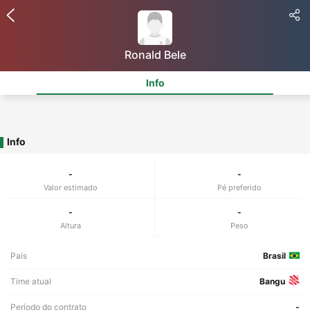
Ronald Bele
Info
Info
-
-
Valor estimado
Pé preferido
-
-
Altura
Peso
País
Brasil
Time atual
Bangu
Período do contrato
-